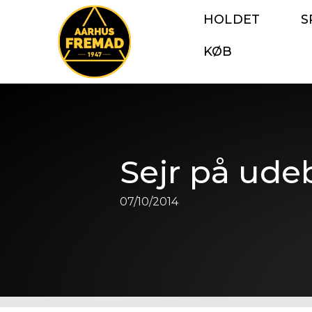
HOLDET
S
KØB
Sejr på ude
07/10/2014