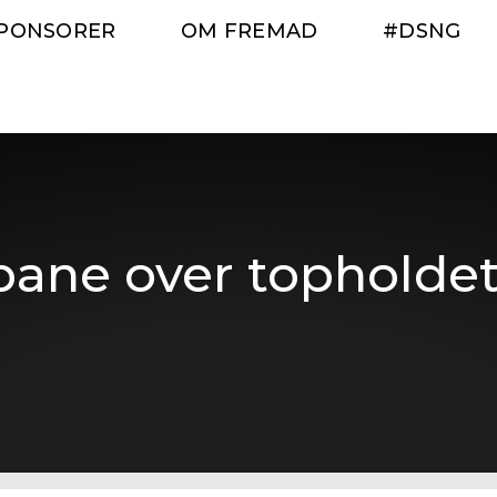
PONSORER
OM FREMAD
#DSNG
bane over topholdet