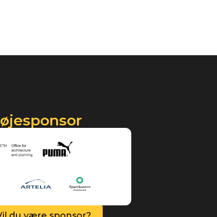
røjesponsor
Vil du være sponsor?