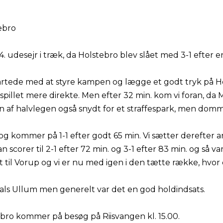
ebro
4. udesejr i træk, da Holstebro blev slået med 3-1 efter en
artede med at styre kampen og lægge et godt tryk på H
spillet mere direkte. Men efter 32 min. kom vi foran, da 
n af halvlegen også snydt for et straffespark, men domm
 og kommer på 1-1 efter godt 65 min. Vi sætter derefter
n scorer til 2-1 efter 72 min. og 3-1 efter 83 min. og så va
t til Vorup og vi er nu med igen i den tætte række, hvor der
kals Ullum men generelt var det en god holdindsats.
bro kommer på besøg på Riisvangen kl. 15.00.