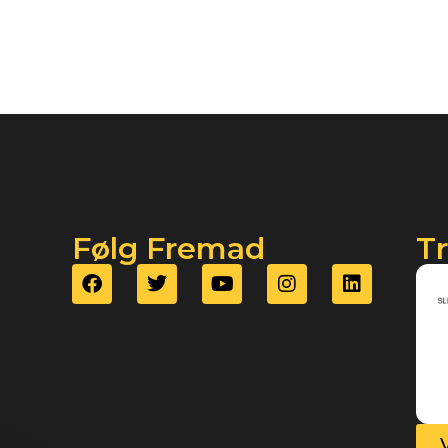
Følg Fremad
T