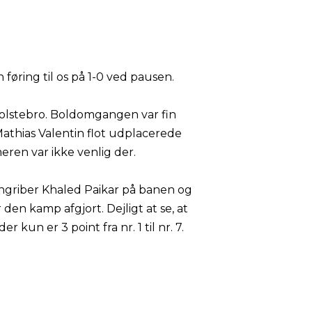
 føring til os på 1-0 ved pausen.
olstebro. Boldomgangen var fin
Mathias Valentin flot udplacerede
eren var ikke venlig der.
 angriber Khaled Paikar på banen og
r den kamp afgjort. Dejligt at se, at
 kun er 3 point fra nr. 1 til nr. 7.