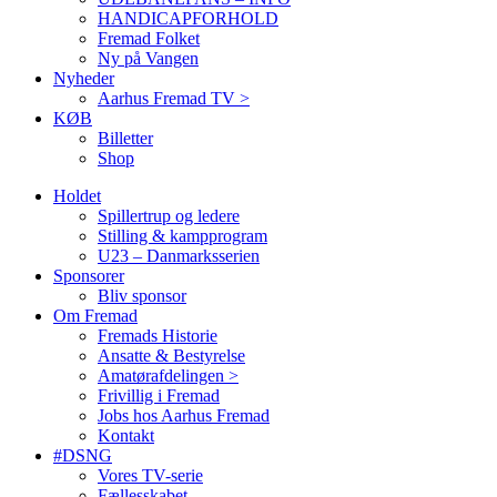
HANDICAPFORHOLD
Fremad Folket
Ny på Vangen
Nyheder
Aarhus Fremad TV >
KØB
Billetter
Shop
Holdet
Spillertrup og ledere
Stilling & kampprogram
U23 – Danmarksserien
Sponsorer
Bliv sponsor
Om Fremad
Fremads Historie
Ansatte & Bestyrelse
Amatørafdelingen >
Frivillig i Fremad
Jobs hos Aarhus Fremad
Kontakt
#DSNG
Vores TV-serie
Fællesskabet