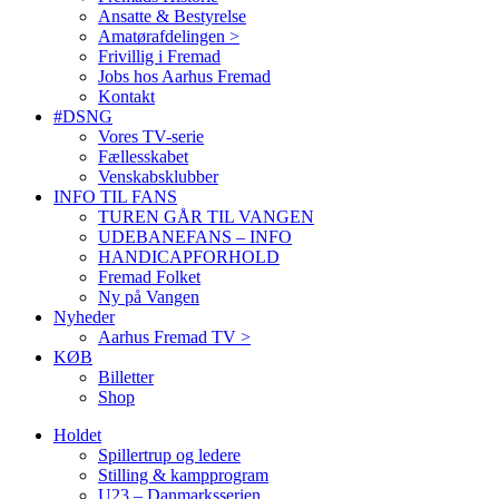
Ansatte & Bestyrelse
Amatørafdelingen >
Frivillig i Fremad
Jobs hos Aarhus Fremad
Kontakt
#DSNG
Vores TV-serie
Fællesskabet
Venskabsklubber
INFO TIL FANS
TUREN GÅR TIL VANGEN
UDEBANEFANS – INFO
HANDICAPFORHOLD
Fremad Folket
Ny på Vangen
Nyheder
Aarhus Fremad TV >
KØB
Billetter
Shop
Holdet
Spillertrup og ledere
Stilling & kampprogram
U23 – Danmarksserien