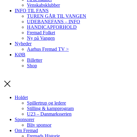
Venskabsklubber
INFO TIL FANS
TUREN GÅR TIL VANGEN
UDEBANEFANS – INFO
HANDICAPFORHOLD
Fremad Folket
Ny på Vangen
Nyheder
Aarhus Fremad TV >
KØB
Billetter
Shop
Holdet
Spillertrup og ledere
Stilling & kampprogram
U23 – Danmarksserien
Sponsorer
Bliv sponsor
Om Fremad
Fremads Historie