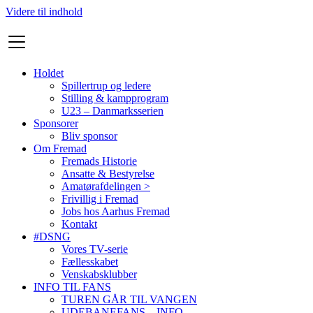
Videre til indhold
Holdet
Spillertrup og ledere
Stilling & kampprogram
U23 – Danmarksserien
Sponsorer
Bliv sponsor
Om Fremad
Fremads Historie
Ansatte & Bestyrelse
Amatørafdelingen >
Frivillig i Fremad
Jobs hos Aarhus Fremad
Kontakt
#DSNG
Vores TV-serie
Fællesskabet
Venskabsklubber
INFO TIL FANS
TUREN GÅR TIL VANGEN
UDEBANEFANS – INFO