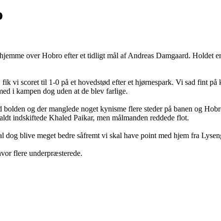
o
1-0 hjemme over Hobro efter et tidligt mål af Andreas Damgaard. Holdet e
. fik vi scoret til 1-0 på et hovedstød efter et hjørnespark. Vi sad fin
ed i kampen dog uden at de blev farlige.
ed bolden og der manglede noget kynisme flere steder på banen og Hobro
lfaldt indskiftede Khaled Paikar, men målmanden reddede flot.
kal dog blive meget bedre såfremt vi skal have point med hjem fra Lyse
vor flere underpræsterede.