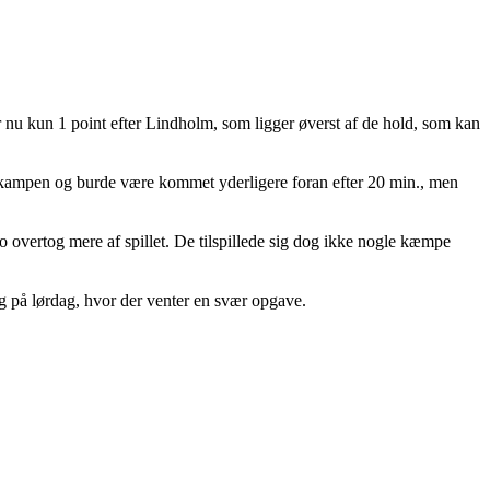
r nu kun 1 point efter Lindholm, som ligger øverst af de hold, som kan
t på kampen og burde være kommet yderligere foran efter 20 min., men
 overtog mere af spillet. De tilspillede sig dog ikke nogle kæmpe
ng på lørdag, hvor der venter en svær opgave.