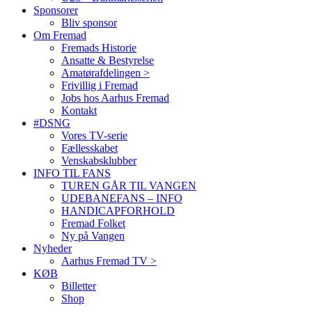
Sponsorer
Bliv sponsor
Om Fremad
Fremads Historie
Ansatte & Bestyrelse
Amatørafdelingen >
Frivillig i Fremad
Jobs hos Aarhus Fremad
Kontakt
#DSNG
Vores TV-serie
Fællesskabet
Venskabsklubber
INFO TIL FANS
TUREN GÅR TIL VANGEN
UDEBANEFANS – INFO
HANDICAPFORHOLD
Fremad Folket
Ny på Vangen
Nyheder
Aarhus Fremad TV >
KØB
Billetter
Shop