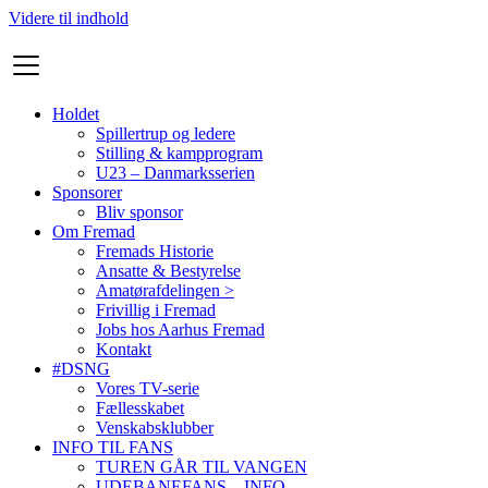
Videre til indhold
Holdet
Spillertrup og ledere
Stilling & kampprogram
U23 – Danmarksserien
Sponsorer
Bliv sponsor
Om Fremad
Fremads Historie
Ansatte & Bestyrelse
Amatørafdelingen >
Frivillig i Fremad
Jobs hos Aarhus Fremad
Kontakt
#DSNG
Vores TV-serie
Fællesskabet
Venskabsklubber
INFO TIL FANS
TUREN GÅR TIL VANGEN
UDEBANEFANS – INFO