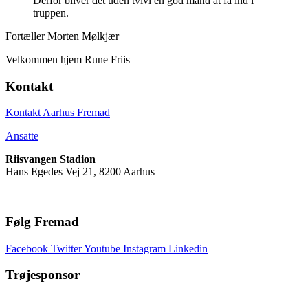
Derfor bliver det uden tvivl en god mand at få ind i
truppen.
Fortæller Morten Mølkjær
Velkommen hjem Rune Friis
Kontakt
Kontakt Aarhus Fremad
Ansatte
Riisvangen Stadion
Hans Egedes Vej 21, 8200 Aarhus
Følg Fremad
Facebook
Twitter
Youtube
Instagram
Linkedin
Trøjesponsor