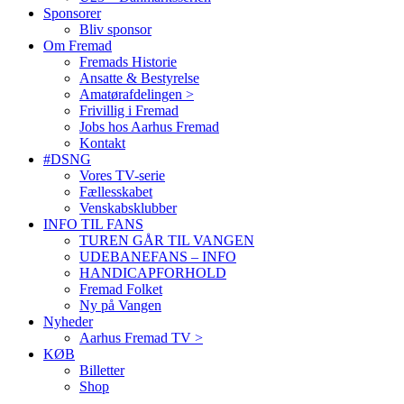
Sponsorer
Bliv sponsor
Om Fremad
Fremads Historie
Ansatte & Bestyrelse
Amatørafdelingen >
Frivillig i Fremad
Jobs hos Aarhus Fremad
Kontakt
#DSNG
Vores TV-serie
Fællesskabet
Venskabsklubber
INFO TIL FANS
TUREN GÅR TIL VANGEN
UDEBANEFANS – INFO
HANDICAPFORHOLD
Fremad Folket
Ny på Vangen
Nyheder
Aarhus Fremad TV >
KØB
Billetter
Shop