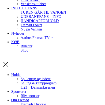
Venskabsklubber
INFO TIL FANS
TUREN GÅR TIL VANGEN
UDEBANEFANS – INFO
HANDICAPFORHOLD
Fremad Folket
Ny på Vangen
Nyheder
Aarhus Fremad TV >
KØB
Billetter
Shop
Holdet
Spillertrup og ledere
Stilling & kampprogram
U23 – Danmarksserien
Sponsorer
Bliv sponsor
Om Fremad
Fremads Historie