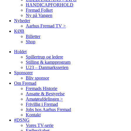
HANDICAPFORHOLD
Fremad Folket
Ny på Vangen
Nyheder
Aarhus Fremad TV >
KØB
Billetter
Shop
Holdet
Spillertrup og ledere
Stilling & kampprogram
U23 – Danmarksserien
Sponsorer
Bliv sponsor
Om Fremad
Fremads Historie
Ansatte & Bestyrelse
Amatørafdelingen >
Frivillig i Fremad
Jobs hos Aarhus Fremad
Kontakt
#DSNG
Vores TV-serie
Fællesskabet