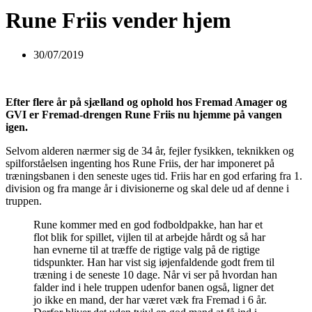
Rune Friis vender hjem
30/07/2019
Efter flere år på sjælland og ophold hos Fremad Amager og
GVI er Fremad-drengen Rune Friis nu hjemme på vangen
igen.
Selvom alderen nærmer sig de 34 år, fejler fysikken, teknikken og
spilforståelsen ingenting hos Rune Friis, der har imponeret på
træningsbanen i den seneste uges tid. Friis har en god erfaring fra 1.
division og fra mange år i divisionerne og skal dele ud af denne i
truppen.
Rune kommer med en god fodboldpakke, han har et
flot blik for spillet, vijlen til at arbejde hårdt og så har
han evnerne til at træffe de rigtige valg på de rigtige
tidspunkter. Han har vist sig iøjenfaldende godt frem til
træning i de seneste 10 dage. Når vi ser på hvordan han
falder ind i hele truppen udenfor banen også, ligner det
jo ikke en mand, der har været væk fra Fremad i 6 år.