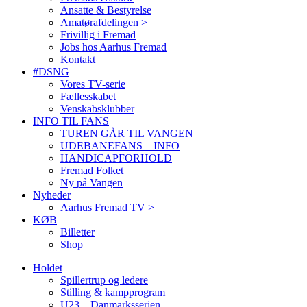
Ansatte & Bestyrelse
Amatørafdelingen >
Frivillig i Fremad
Jobs hos Aarhus Fremad
Kontakt
#DSNG
Vores TV-serie
Fællesskabet
Venskabsklubber
INFO TIL FANS
TUREN GÅR TIL VANGEN
UDEBANEFANS – INFO
HANDICAPFORHOLD
Fremad Folket
Ny på Vangen
Nyheder
Aarhus Fremad TV >
KØB
Billetter
Shop
Holdet
Spillertrup og ledere
Stilling & kampprogram
U23 – Danmarksserien