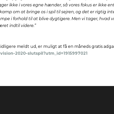
er ikke i vores egne hænder, så vores fokus er ikke enty
amp om at bringe os i spil til sejren, og det er rigtig in
mpe i forhold til at blive dygtigere. Men vi tager, hvad v
ret indtil videre.”
dligere meldt ud, er muligt at få en måneds gratis adgan
division-2020-slutspil?utm_id=1915997021