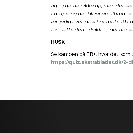
rigtig gerne rykke op, men det lægg
kampe, og det bliver en ultimativ k
ærgerlig over, at vi har miste 10 ka
fortsætte den udvikling, der har væ
HUSK
Se kampen på EB+, hvor det, som ti
https://quiz.ekstrabladet.dk/2-