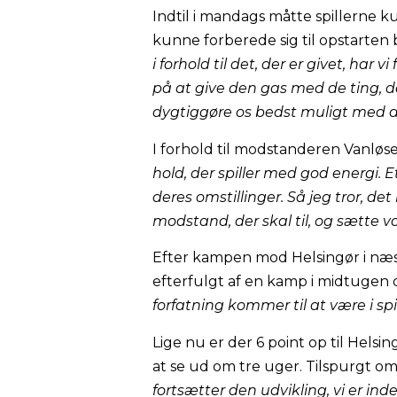
Indtil i mandags måtte spillerne ku
kunne forberede sig til opstarten 
i forhold til det, der er givet, har 
på at give den gas med de ting, de
dygtiggøre os bedst muligt med a
I forhold til modstanderen Vanløse 
hold, der spiller med god energi. E
deres omstillinger. Så jeg tror, de
modstand, der skal til, og sætte v
Efter kampen mod Helsingør i næs
efterfulgt af en kamp i midtugen 
forfatning kommer til at være i spi
Lige nu er der 6 point op til Hels
at se ud om tre uger. Tilspurgt om
fortsætter den udvikling, vi er inde 