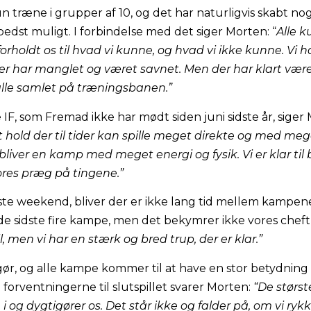
n træne i grupper af 10, og det har naturligvis skabt nogl
bedst muligt. I forbindelse med det siger Morten: “
Alle k
vi forholdt os til hvad vi kunne, og hvad vi ikke kunne. Vi 
r har manglet og været savnet. Men der har klart været e
lle samlet på træningsbanen.”
IF, som Fremad ikke har mødt siden juni sidste år, siger 
t hold der til tider kan spille meget direkte og med meget
t bliver en kamp med meget energi og fysik. Vi er klar t
ores præg på tingene.”
te weekend, bliver der er ikke lang tid mellem kampe
de sidste fire kampe, men det bekymrer ikke vores chef
l, men vi har en stærk og bred trup, der er klar.”
ingør, og alle kampe kommer til at have en stor betydnin
 forventningerne til slutspillet svarer Morten:
“De største
i og dygtigører os. Det står ikke og falder på, om vi rykker