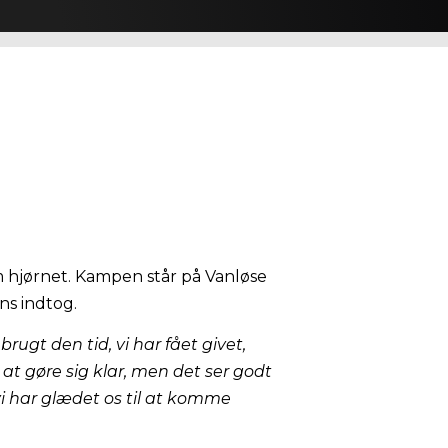
 om hjørnet. Kampen står på Vanløse
ns indtog.
r brugt den tid, vi har fået givet,
l at gøre sig klar, men det ser godt
vi har glædet os til at komme