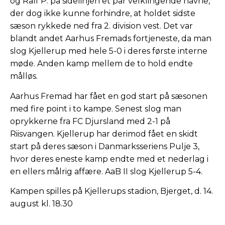
og Ralf P. på sidelinjen et par velklingende navne,
der dog ikke kunne forhindre, at holdet sidste
sæson rykkede ned fra 2. division vest. Det var
blandt andet Aarhus Fremads fortjeneste, da man
slog Kjellerup med hele 5-0 i deres første interne
møde. Anden kamp mellem de to hold endte
målløs.
Aarhus Fremad har fået en god start på sæsonen
med fire point i to kampe. Senest slog man
oprykkerne fra FC Djursland med 2-1 på
Riisvangen. Kjellerup har derimod fået en skidt
start på deres sæson i Danmarksseriens Pulje 3,
hvor deres eneste kamp endte med et nederlag i
en ellers målrig affære. AaB II slog Kjellerup 5-4.
Kampen spilles på Kjellerups stadion, Bjerget, d. 14.
august kl. 18.30