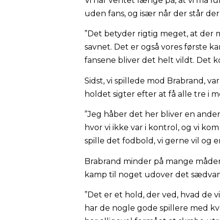
Vi har ventet længe på, at vi må l
uden fans, og især når der står de
”Det betyder rigtig meget, at der
savnet. Det er også vores første ka
fansene bliver det helt vildt. Det k
Sidst, vi spillede mod Brabrand, var 
holdet sigter efter at få alle tre i 
”Jeg håber det her bliver en ander
hvor vi ikke var i kontrol, og vi ko
spille det fodbold, vi gerne vil og er
Brabrand minder på mange måder 
kamp til noget udover det sædvanli
”Det er et hold, der ved, hvad de v
har de nogle gode spillere med kva