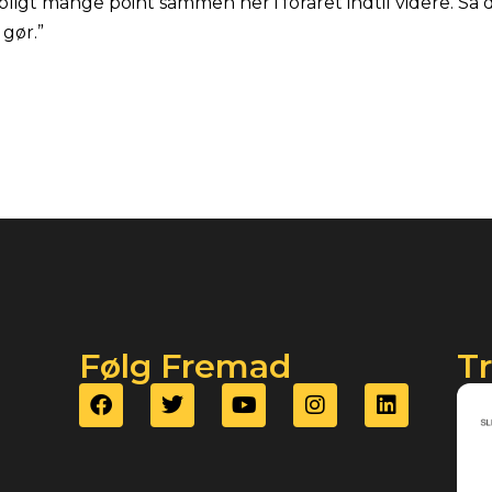
oligt mange point sammen her i foråret indtil videre. Så 
 gør.”
Følg Fremad
T