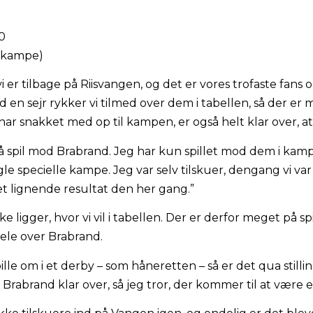
00
19 kampe)
 er tilbage på Riisvangen, og det er vores trofaste fans o
 en sejr rykker vi tilmed over dem i tabellen, så der e
har snakket med op til kampen, er også helt klar over, at
på spil mod Brabrand. Jeg har kun spillet mod dem i kamp
gle specielle kampe. Jeg var selv tilskuer, dengang vi va
 et lignende resultat den her gang.”
e ligger, hvor vi vil i tabellen. Der er derfor meget på s
hele over Brabrand.
ille om i et derby – som håneretten – så er det qua stillin
r Brabrand klar over, så jeg tror, der kommer til at være