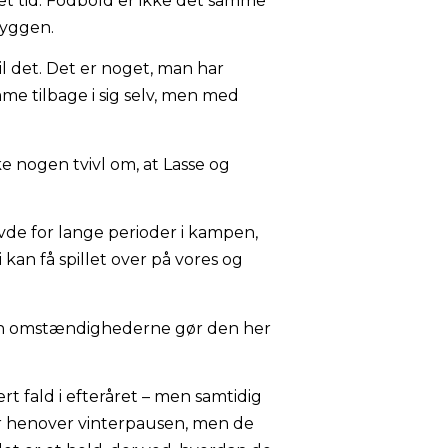
vet tid. Fodbold er ikke det samme
ryggen.
l det. Det er noget, man har
mme tilbage i sig selv, men med
kke nogen tvivl om, at Lasse og
avde for lange perioder i kampen,
i kan få spillet over på vores og
men omstændighederne gør den her
ert fald i efteråret – men samtidig
ler henover vinterpausen, men de