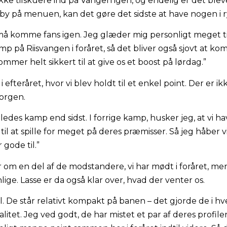
ukke tilskuere ind på Vangen igen, og endelig er det ble
rby på menuen, kan det gøre det sidste at have nogen i 
 må komme fans igen. Jeg glæder mig personligt meget ti
mp på Riisvangen i foråret, så det bliver også sjovt at ko
ommer helt sikkert til at give os et boost på lørdag.”
i efteråret, hvor vi blev holdt til et enkel point. Der er i
morgen.
ledes kamp end sidst. I forrige kamp, husker jeg, at vi h
m til at spille for meget på deres præmisser. Så jeg håber v
 gode til.”
om en del af de modstandere, vi har mødt i foråret, 
ge. Lasse er da også klar over, hvad der venter os.
il. De står relativt kompakt på banen – det gjorde de i hv
litet. Jeg ved godt, de har mistet et par af deres profi