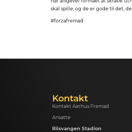
har alligevel formået at skrabe utr
skal spille, og de er gode til det, de
#forzafremad
Kontakt
Kontakt Aarhus Fremad
Ansatte
Riisvangen Stadion