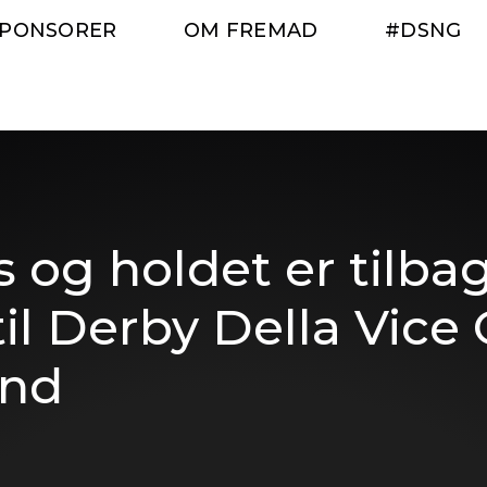
SPONSORER
OM FREMAD
#DSNG
s og holdet er tilba
il Derby Della Vice 
and