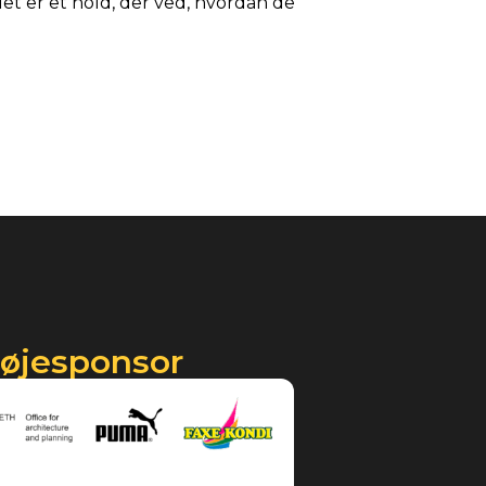
det er et hold, der ved, hvordan de
røjesponsor