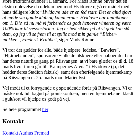
store traditionsklubber i Danmark. For Mads Rønne bliver det en
ekstra oplevelse da udekampen mod Hvidovre også er mødet med
hans tidligere klub: ”
Hvidovre ude er en fed start. Det er altid sjovt
at møde sin gamle klub og kammerater. Hvidovre har ambitioner
om 1. Div. så nu må vi forberede os godt henover vinteren og være
100% klar til sæsonstarten. Jeg er helt sikker på at vi godt kan slå
dem, og jeg vil se frem til at spille mod min gamle ”Bieber-
makker”, Frederik Krabbe
”, siger Mads Rønne.
Vi tror det gælder for alle, både hjælpere, ledelse, ”Bawlers”,
”Hjørnebanden”, sponsorere + alle de tilskuere eller naboer der bare
har deres naturlige gang på Riisvangen, at vi bare glæder os til d. 18.
marts hvor turen går til ”Kæmpernes Arena” i Hvidovre (ja, det
hedder deres Stadion faktisk), samt den efterfølgende hjemmekamp
på Riisvangen d. 25. marts mod Marienlyst.
Vel mødt til et forrygende og spændende forår på Riisvangen. Vi er
måske nok lidt bagud på pointskontoen, men en hjemmebane iklædt
i gult/sort vil hjælpe os godt på vej.
Se hele programmet
her
Kontakt
Kontakt Aarhus Fremad