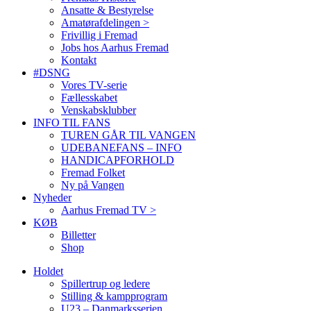
Ansatte & Bestyrelse
Amatørafdelingen >
Frivillig i Fremad
Jobs hos Aarhus Fremad
Kontakt
#DSNG
Vores TV-serie
Fællesskabet
Venskabsklubber
INFO TIL FANS
TUREN GÅR TIL VANGEN
UDEBANEFANS – INFO
HANDICAPFORHOLD
Fremad Folket
Ny på Vangen
Nyheder
Aarhus Fremad TV >
KØB
Billetter
Shop
Holdet
Spillertrup og ledere
Stilling & kampprogram
U23 – Danmarksserien