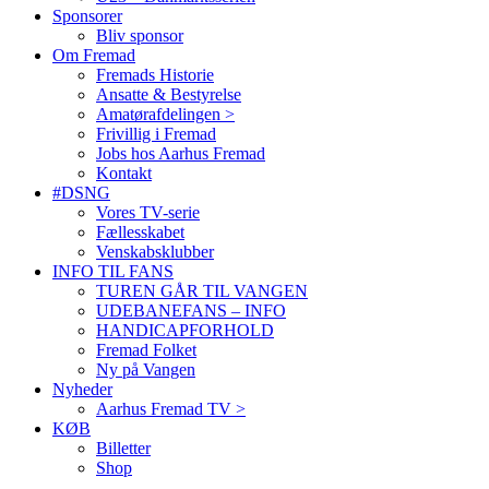
Sponsorer
Bliv sponsor
Om Fremad
Fremads Historie
Ansatte & Bestyrelse
Amatørafdelingen >
Frivillig i Fremad
Jobs hos Aarhus Fremad
Kontakt
#DSNG
Vores TV-serie
Fællesskabet
Venskabsklubber
INFO TIL FANS
TUREN GÅR TIL VANGEN
UDEBANEFANS – INFO
HANDICAPFORHOLD
Fremad Folket
Ny på Vangen
Nyheder
Aarhus Fremad TV >
KØB
Billetter
Shop