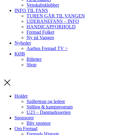
Venskabsklubber
INFO TIL FANS
TUREN GÅR TIL VANGEN
UDEBANEFANS – INFO
HANDICAPFORHOLD
Fremad Folket
Ny på Vangen
Nyheder
Aarhus Fremad TV >
KØB
Billetter
Shop
Holdet
Spillertrup og ledere
Stilling & kampprogram
U23 – Danmarksserien
Sponsorer
Bliv sponsor
Om Fremad
Fremads Historie