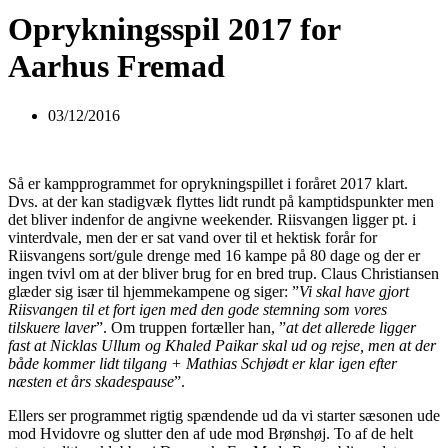
Oprykningsspil 2017 for
Aarhus Fremad
03/12/2016
Så er kampprogrammet for oprykningspillet i foråret 2017 klart.
Dvs. at der kan stadigvæk flyttes lidt rundt på kamptidspunkter men
det bliver indenfor de angivne weekender. Riisvangen ligger pt. i
vinterdvale, men der er sat vand over til et hektisk forår for
Riisvangens sort/gule drenge med 16 kampe på 80 dage og der er
ingen tvivl om at der bliver brug for en bred trup. Claus Christiansen
glæder sig især til hjemmekampene og siger: ”
Vi skal have gjort
Riisvangen til et fort igen med den gode stemning som vores
tilskuere laver
”. Om truppen fortæller han, ”
at det allerede ligger
fast at Nicklas Ullum og Khaled Paikar skal ud og rejse, men at der
både kommer lidt tilgang + Mathias Schjødt er klar igen efter
næsten et års skadespause
”.
Ellers ser programmet rigtig spændende ud da vi starter sæsonen ude
mod Hvidovre og slutter den af ude mod Brønshøj. To af de helt