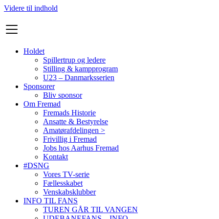
Videre til indhold
Holdet
Spillertrup og ledere
Stilling & kampprogram
U23 – Danmarksserien
Sponsorer
Bliv sponsor
Om Fremad
Fremads Historie
Ansatte & Bestyrelse
Amatørafdelingen >
Frivillig i Fremad
Jobs hos Aarhus Fremad
Kontakt
#DSNG
Vores TV-serie
Fællesskabet
Venskabsklubber
INFO TIL FANS
TUREN GÅR TIL VANGEN
UDEBANEFANS – INFO