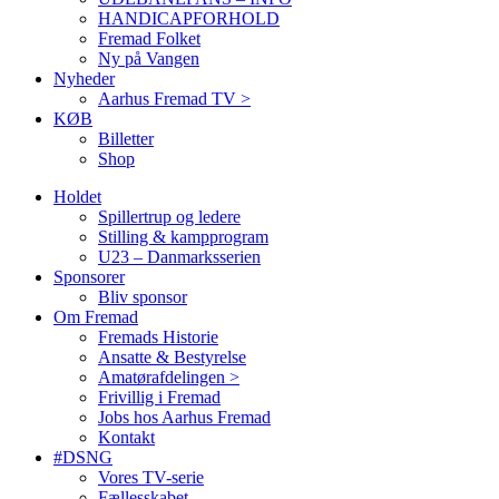
HANDICAPFORHOLD
Fremad Folket
Ny på Vangen
Nyheder
Aarhus Fremad TV >
KØB
Billetter
Shop
Holdet
Spillertrup og ledere
Stilling & kampprogram
U23 – Danmarksserien
Sponsorer
Bliv sponsor
Om Fremad
Fremads Historie
Ansatte & Bestyrelse
Amatørafdelingen >
Frivillig i Fremad
Jobs hos Aarhus Fremad
Kontakt
#DSNG
Vores TV-serie
Fællesskabet