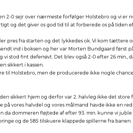
er en 2-0 sejr over nærmeste forfølger Holstebro og vi er
urtigt og det giver os god tid til at forberede os på tiden
er pres fra starten og det lykkedes ok. Vi kom tættere o
sendt ind i boksen og her var Morten Bundgaard først på 
 vi stod fint defensivt. Det blev også 2-0 efter 26 min
en sikkert i kassen.
ere til Holstebro, men de producerede ikke nogle chance
 den sikkert hjem og derfor var 2. halvleg ikke det store
e på vores halvdel og vores målmand havde ikke en re
n da dommeren fløjtede af efter 93. min. kunne vi juble
inge og de 585 tilskuere klappede spillerne fra banen.