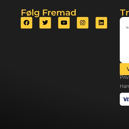
Følg Fremad
T
Priv
Han