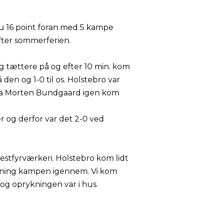
 nu 16 point foran med 5 kampe
 efter sommerferien.
g tættere på og efter 10 min. kom
den og 1-0 til os. Holstebro var
., da Morten Bundgaard igen kom
r og derfor var det 2-0 ved
 festfyrværkeri. Holstebro kom lidt
dning kampen igennem. Vi kom
 og oprykningen var i hus.