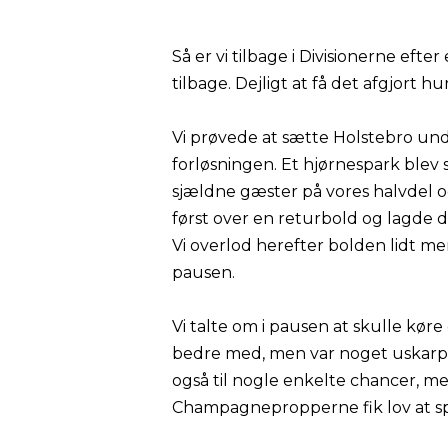
Så er vi tilbage i Divisionerne eft
tilbage. Dejligt at få det afgjort h
Vi prøvede at sætte Holstebro und
forløsningen. Et hjørnespark blev 
sjældne gæster på vores halvdel og
først over en returbold og lagde d
Vi overlod herefter bolden lidt m
pausen.
Vi talte om i pausen at skulle køre
bedre med, men var noget uskarp
også til nogle enkelte chancer, me
Champagnepropperne fik lov at spr