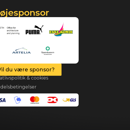
røjesponsor
Vil du være sponsor?
atlivspolitik & cookies
delsbetingelser