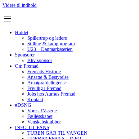
Videre til indhold
Holdet
Spillertrup og ledere
Stilling & kampprogram
U23 – Danmarksserien
Sponsorer
Bliv sponsor
Om Fremad
Fremads Historie
Ansatte & Bestyrelse
Amatørafdelingen >
Frivillig i Fremad
Jobs hos Aarhus Fremad
Kontakt
#DSNG
Vores TV-serie
Fællesskabet
Venskabsklubber
INFO TIL FANS
TUREN GÅR TIL VANGEN
UDEBANEFANS – INFO