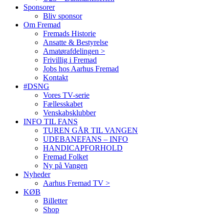
Sponsorer
Bliv sponsor
Om Fremad
Fremads Historie
Ansatte & Bestyrelse
Amatørafdelingen >
Frivillig i Fremad
Jobs hos Aarhus Fremad
Kontakt
#DSNG
Vores TV-serie
Fællesskabet
Venskabsklubber
INFO TIL FANS
TUREN GÅR TIL VANGEN
UDEBANEFANS – INFO
HANDICAPFORHOLD
Fremad Folket
Ny på Vangen
Nyheder
Aarhus Fremad TV >
KØB
Billetter
Shop