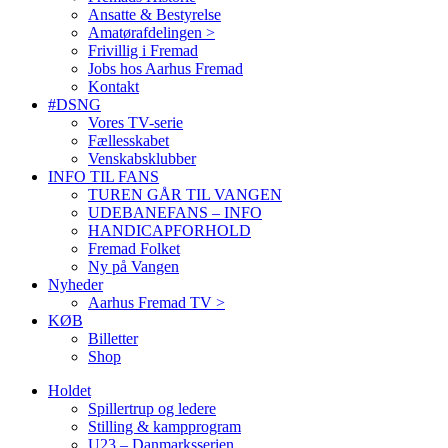
Ansatte & Bestyrelse
Amatørafdelingen >
Frivillig i Fremad
Jobs hos Aarhus Fremad
Kontakt
#DSNG
Vores TV-serie
Fællesskabet
Venskabsklubber
INFO TIL FANS
TUREN GÅR TIL VANGEN
UDEBANEFANS – INFO
HANDICAPFORHOLD
Fremad Folket
Ny på Vangen
Nyheder
Aarhus Fremad TV >
KØB
Billetter
Shop
Holdet
Spillertrup og ledere
Stilling & kampprogram
U23 – Danmarksserien