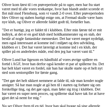
Oliver kom først til i en prøveperiode på to uger, men har fra start
været med til alle vores testkampe, hvor han blandt andet scorede et
flot mål mod Flensburg, som vi vandt 2-0 over. Efter prøveperioden
blev Oliver og staben hurtigt enige om, at Fremad skulle være hans
nye klub, og Oliver er allerede faldet godt til, fortæller han.
”Det er hurtigt, jeg er faldet til i klubben. Efter min første tid er mit
indtryk, at det er en god klub med holdkammerater og en stab, der
består af nogle fantastiske mennesker. Det har været meget nydeligt,
men også interessant at komme ind i miljøet og den udvikling,
klubben er i. Det har været lærerigt at komme ind i en klub, der
spiller på en anderledes måde, end den jeg har været vant til.”
Oliver Lund har ligesom en håndfuld af vores øvrige spillere en
fortid i AGF, hvor han derfor også kender et par af spillerne fra. Det
har helt klart været en fordel, når han har skulle starte op et helt nyt
sted som seniorspiller for første gang.
”Det gør det helt sikkert nemmere at falde til, når man kender nogle
ansigter. Så har man nogle at gå hen til i starten og forhøre sig om
forskellige ting, og det gør også, man føler sig tryg i klubben. Det
har været en super nem proces, og spillerne skal have tak for at have
gjort det så nemt for mig.”
Nu ser Oliver frem til en tid, hvor han skal bygge på sine allerede