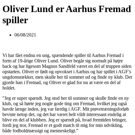
Oliver Lund er Aarhus Fremad
spiller
06/08/2021
Vi har fået endnu en ung, spændende spiller til Aarhus Fremad i
form af 19-årige Oliver Lund. Oliver begår sig normalt på højre
back og har ligesom Magnus Sandfeld været en del af truppen siden
opstarten. Oliver er født og opvokset i Aarhus og har spillet i AGF’s
ungdomsrækker, men skulle her til sommer ud og finde ny klub. Det
gjorde han i Fremad, og Oliver er glad for nu at være en del af
holdet.
”Jeg er super spændt. Jeg stod her til sommer og skulle finde en ny
klub, og så hørte jeg nogle gode ting om Fremad, hvilket jeg også
havde længe inden, jeg var færdig i AGF. Mit prøvetræningsforløb
beviste netop det, og det har været helt vildt interessant endelig at
blive en del af klubben. Jeg er spændt på, hvad fremtiden bringer,
fordi jeg tror, Fremad er et godt match til mig for min udvikling,
både fodboldmæssigt og menneskeligt.”