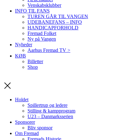
Venskabsklubber
INFO TIL FANS
TUREN GÅR TIL VANGEN
UDEBANEFANS – INFO
HANDICAPFORHOLD
Fremad Folket
Ny på Vangen
Nyheder
Aarhus Fremad TV >
KØB
Billetter
Shop
Holdet
Spillertrup og ledere
Stilling & kampprogram
U23 – Danmarksserien
Sponsorer
Bliv sponsor
Om Fremad
Fremads Historie