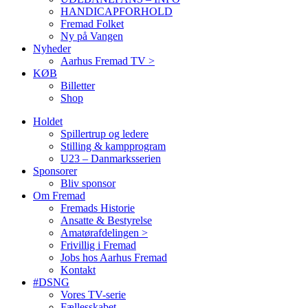
HANDICAPFORHOLD
Fremad Folket
Ny på Vangen
Nyheder
Aarhus Fremad TV >
KØB
Billetter
Shop
Holdet
Spillertrup og ledere
Stilling & kampprogram
U23 – Danmarksserien
Sponsorer
Bliv sponsor
Om Fremad
Fremads Historie
Ansatte & Bestyrelse
Amatørafdelingen >
Frivillig i Fremad
Jobs hos Aarhus Fremad
Kontakt
#DSNG
Vores TV-serie
Fællesskabet