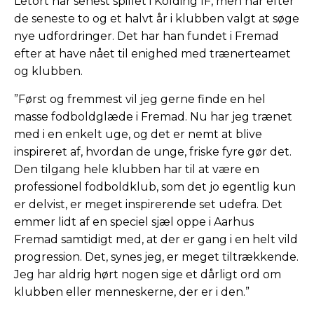
Letort har senest spillet i Kolding IF, men har efter
de seneste to og et halvt år i klubben valgt at søge
nye udfordringer. Det har han fundet i Fremad
efter at have nået til enighed med trænerteamet
og klubben.
”Først og fremmest vil jeg gerne finde en hel
masse fodboldglæde i Fremad. Nu har jeg trænet
med i en enkelt uge, og det er nemt at blive
inspireret af, hvordan de unge, friske fyre gør det.
Den tilgang hele klubben har til at være en
professionel fodboldklub, som det jo egentlig kun
er delvist, er meget inspirerende set udefra. Det
emmer lidt af en speciel sjæl oppe i Aarhus
Fremad samtidigt med, at der er gang i en helt vild
progression. Det, synes jeg, er meget tiltrækkende.
Jeg har aldrig hørt nogen sige et dårligt ord om
klubben eller menneskerne, der er i den.”