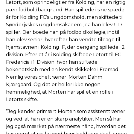
Letort, som oprindeligt er fra Kolding, har en rigtig
pæn fodboldbaggrund. Han spillede i sine spæde
år for Kolding FC’s ungdomshold, men skiftede til
Sønderjyskes ungdomsakademi, da han blev U17
spiller. Der boede han på fodboldkollegie, indtil
han blev senior, hvorefter han vendte tilbage til
hjemstavnen i Kolding IF, der dengang spillede i 2.
division. Efter et år i Kolding skiftede Letort til FC
Fredericia i 1. Division, hvor han stiftede
bekendtskab med en kendt skikkelse i Fremad.
Nemlig vores cheftræner, Morten Dahm
Kjærgaard. Og det er heller ikke nogen
hemmelighed, at Morten har spillet en rolle i
Letorts skifte.
”Jeg kender primært Morten som assistenttræner
og ved, at han er en skarp analytiker. Men så har
jeg også mærket på nærmeste hånd, hvordan det
har været at spille imod hans hold som cheftræner