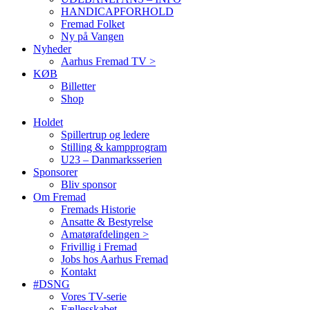
HANDICAPFORHOLD
Fremad Folket
Ny på Vangen
Nyheder
Aarhus Fremad TV >
KØB
Billetter
Shop
Holdet
Spillertrup og ledere
Stilling & kampprogram
U23 – Danmarksserien
Sponsorer
Bliv sponsor
Om Fremad
Fremads Historie
Ansatte & Bestyrelse
Amatørafdelingen >
Frivillig i Fremad
Jobs hos Aarhus Fremad
Kontakt
#DSNG
Vores TV-serie
Fællesskabet