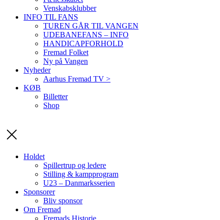
Venskabsklubber
INFO TIL FANS
TUREN GÅR TIL VANGEN
UDEBANEFANS – INFO
HANDICAPFORHOLD
Fremad Folket
Ny på Vangen
Nyheder
Aarhus Fremad TV >
KØB
Billetter
Shop
Holdet
Spillertrup og ledere
Stilling & kampprogram
U23 – Danmarksserien
Sponsorer
Bliv sponsor
Om Fremad
Fremads Historie