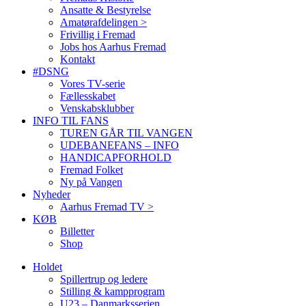
Ansatte & Bestyrelse
Amatørafdelingen >
Frivillig i Fremad
Jobs hos Aarhus Fremad
Kontakt
#DSNG
Vores TV-serie
Fællesskabet
Venskabsklubber
INFO TIL FANS
TUREN GÅR TIL VANGEN
UDEBANEFANS – INFO
HANDICAPFORHOLD
Fremad Folket
Ny på Vangen
Nyheder
Aarhus Fremad TV >
KØB
Billetter
Shop
Holdet
Spillertrup og ledere
Stilling & kampprogram
U23 – Danmarksserien