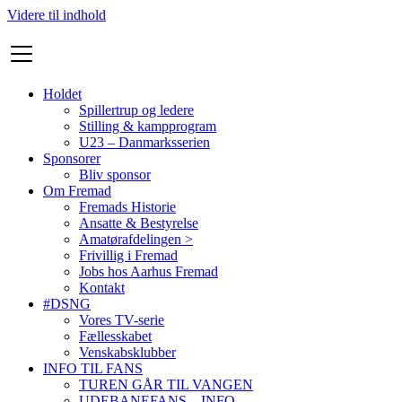
Videre til indhold
Holdet
Spillertrup og ledere
Stilling & kampprogram
U23 – Danmarksserien
Sponsorer
Bliv sponsor
Om Fremad
Fremads Historie
Ansatte & Bestyrelse
Amatørafdelingen >
Frivillig i Fremad
Jobs hos Aarhus Fremad
Kontakt
#DSNG
Vores TV-serie
Fællesskabet
Venskabsklubber
INFO TIL FANS
TUREN GÅR TIL VANGEN
UDEBANEFANS – INFO