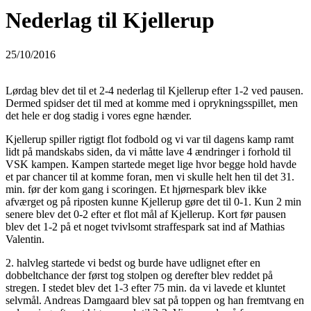
Nederlag til Kjellerup
25/10/2016
Lørdag blev det til et 2-4 nederlag til Kjellerup efter 1-2 ved pausen.
Dermed spidser det til med at komme med i oprykningsspillet, men
det hele er dog stadig i vores egne hænder.
Kjellerup spiller rigtigt flot fodbold og vi var til dagens kamp ramt
lidt på mandskabs siden, da vi måtte lave 4 ændringer i forhold til
VSK kampen. Kampen startede meget lige hvor begge hold havde
et par chancer til at komme foran, men vi skulle helt hen til det 31.
min. før der kom gang i scoringen. Et hjørnespark blev ikke
afværget og på riposten kunne Kjellerup gøre det til 0-1. Kun 2 min
senere blev det 0-2 efter et flot mål af Kjellerup. Kort før pausen
blev det 1-2 på et noget tvivlsomt straffespark sat ind af Mathias
Valentin.
2. halvleg startede vi bedst og burde have udlignet efter en
dobbeltchance der først tog stolpen og derefter blev reddet på
stregen. I stedet blev det 1-3 efter 75 min. da vi lavede et kluntet
selvmål. Andreas Damgaard blev sat på toppen og han fremtvang en