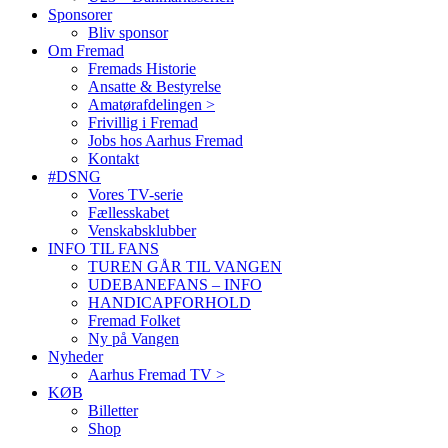
Sponsorer
Bliv sponsor
Om Fremad
Fremads Historie
Ansatte & Bestyrelse
Amatørafdelingen >
Frivillig i Fremad
Jobs hos Aarhus Fremad
Kontakt
#DSNG
Vores TV-serie
Fællesskabet
Venskabsklubber
INFO TIL FANS
TUREN GÅR TIL VANGEN
UDEBANEFANS – INFO
HANDICAPFORHOLD
Fremad Folket
Ny på Vangen
Nyheder
Aarhus Fremad TV >
KØB
Billetter
Shop