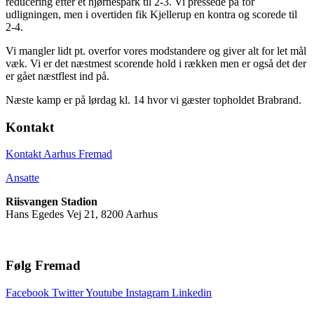
reducering efter et hjørnespark til 2-3. Vi pressede på for
udligningen, men i overtiden fik Kjellerup en kontra og scorede til
2-4.
Vi mangler lidt pt. overfor vores modstandere og giver alt for let mål
væk. Vi er det næstmest scorende hold i rækken men er også det der
er gået næstflest ind på.
Næste kamp er på lørdag kl. 14 hvor vi gæster topholdet Brabrand.
Kontakt
Kontakt Aarhus Fremad
Ansatte
Riisvangen Stadion
Hans Egedes Vej 21, 8200 Aarhus
Følg Fremad
Facebook
Twitter
Youtube
Instagram
Linkedin