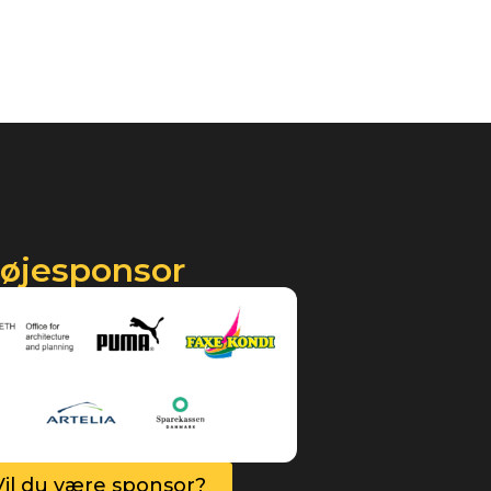
røjesponsor
Vil du være sponsor?