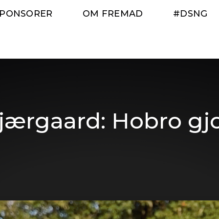
SPONSORER
OM FREMAD
#DSNG
jærgaard: Hobro gj