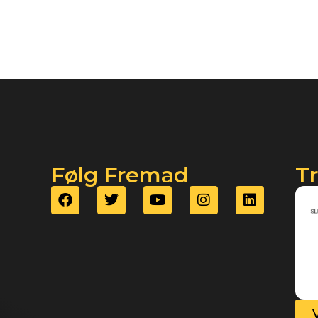
Følg Fremad
T