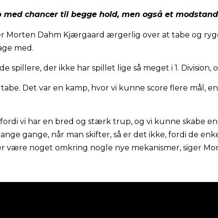
med chancer til begge hold, men også et modstande
r Morten Dahm Kjærgaard ærgerlig over at tabe og ryg
tage med.
 spillere, der ikke har spillet lige så meget i 1. Division,
t tabe. Det var en kamp, hvor vi kunne score flere mål, 
rne, fordi vi har en bred og stærk trup, og vi kunne skabe 
ange gange, når man skifter, så er det ikke, fordi de enkelt
er være noget omkring nogle nye mekanismer, siger M