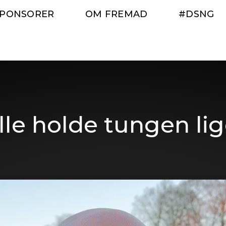
SPONSORER
OM FREMAD
#DSNG
lle holde tungen li