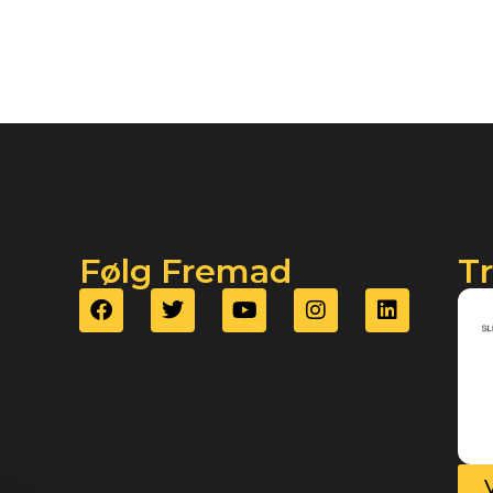
Følg Fremad
T