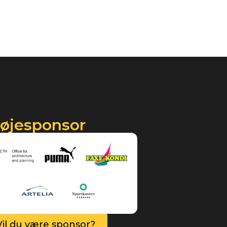
røjesponsor
Vil du være sponsor?