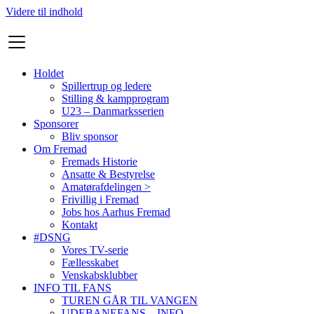
Videre til indhold
Holdet
Spillertrup og ledere
Stilling & kampprogram
U23 – Danmarksserien
Sponsorer
Bliv sponsor
Om Fremad
Fremads Historie
Ansatte & Bestyrelse
Amatørafdelingen >
Frivillig i Fremad
Jobs hos Aarhus Fremad
Kontakt
#DSNG
Vores TV-serie
Fællesskabet
Venskabsklubber
INFO TIL FANS
TUREN GÅR TIL VANGEN
UDEBANEFANS – INFO