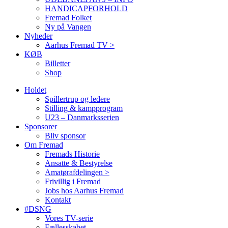
HANDICAPFORHOLD
Fremad Folket
Ny på Vangen
Nyheder
Aarhus Fremad TV >
KØB
Billetter
Shop
Holdet
Spillertrup og ledere
Stilling & kampprogram
U23 – Danmarksserien
Sponsorer
Bliv sponsor
Om Fremad
Fremads Historie
Ansatte & Bestyrelse
Amatørafdelingen >
Frivillig i Fremad
Jobs hos Aarhus Fremad
Kontakt
#DSNG
Vores TV-serie
Fællesskabet