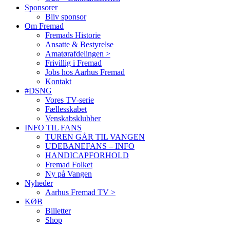
Sponsorer
Bliv sponsor
Om Fremad
Fremads Historie
Ansatte & Bestyrelse
Amatørafdelingen >
Frivillig i Fremad
Jobs hos Aarhus Fremad
Kontakt
#DSNG
Vores TV-serie
Fællesskabet
Venskabsklubber
INFO TIL FANS
TUREN GÅR TIL VANGEN
UDEBANEFANS – INFO
HANDICAPFORHOLD
Fremad Folket
Ny på Vangen
Nyheder
Aarhus Fremad TV >
KØB
Billetter
Shop