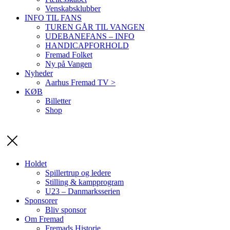
Venskabsklubber
INFO TIL FANS
TUREN GÅR TIL VANGEN
UDEBANEFANS – INFO
HANDICAPFORHOLD
Fremad Folket
Ny på Vangen
Nyheder
Aarhus Fremad TV >
KØB
Billetter
Shop
Holdet
Spillertrup og ledere
Stilling & kampprogram
U23 – Danmarksserien
Sponsorer
Bliv sponsor
Om Fremad
Fremads Historie