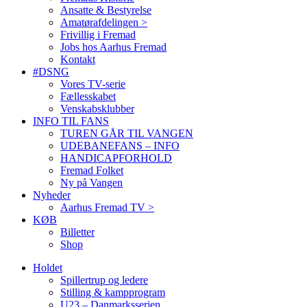
Ansatte & Bestyrelse
Amatørafdelingen >
Frivillig i Fremad
Jobs hos Aarhus Fremad
Kontakt
#DSNG
Vores TV-serie
Fællesskabet
Venskabsklubber
INFO TIL FANS
TUREN GÅR TIL VANGEN
UDEBANEFANS – INFO
HANDICAPFORHOLD
Fremad Folket
Ny på Vangen
Nyheder
Aarhus Fremad TV >
KØB
Billetter
Shop
Holdet
Spillertrup og ledere
Stilling & kampprogram
U23 – Danmarksserien