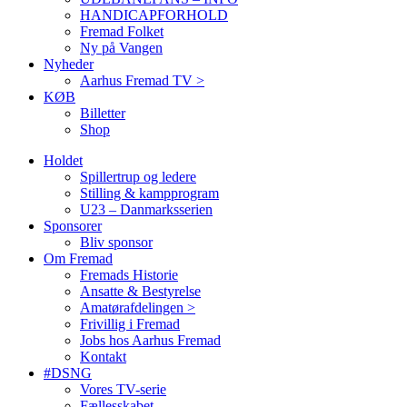
HANDICAPFORHOLD
Fremad Folket
Ny på Vangen
Nyheder
Aarhus Fremad TV >
KØB
Billetter
Shop
Holdet
Spillertrup og ledere
Stilling & kampprogram
U23 – Danmarksserien
Sponsorer
Bliv sponsor
Om Fremad
Fremads Historie
Ansatte & Bestyrelse
Amatørafdelingen >
Frivillig i Fremad
Jobs hos Aarhus Fremad
Kontakt
#DSNG
Vores TV-serie
Fællesskabet