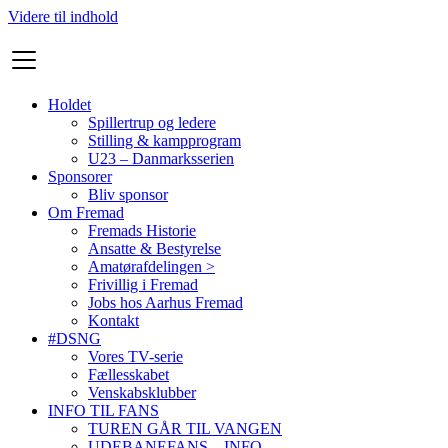
Videre til indhold
Holdet
Spillertrup og ledere
Stilling & kampprogram
U23 – Danmarksserien
Sponsorer
Bliv sponsor
Om Fremad
Fremads Historie
Ansatte & Bestyrelse
Amatørafdelingen >
Frivillig i Fremad
Jobs hos Aarhus Fremad
Kontakt
#DSNG
Vores TV-serie
Fællesskabet
Venskabsklubber
INFO TIL FANS
TUREN GÅR TIL VANGEN
UDEBANEFANS – INFO