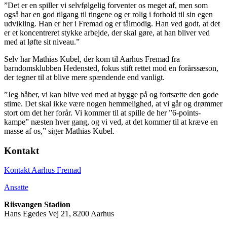
”Det er en spiller vi selvfølgelig forventer os meget af, men som
også har en god tilgang til tingene og er rolig i forhold til sin egen
udvikling. Han er her i Fremad og er tålmodig. Han ved godt, at det
er et koncentreret stykke arbejde, der skal gøre, at han bliver ved
med at løfte sit niveau.”
Selv har Mathias Kubel, der kom til Aarhus Fremad fra
barndomsklubben Hedensted, fokus stift rettet mod en forårssæson,
der tegner til at blive mere spændende end vanligt.
”Jeg håber, vi kan blive ved med at bygge på og fortsætte den gode
stime. Det skal ikke være nogen hemmelighed, at vi går og drømmer
stort om det her forår. Vi kommer til at spille de her ”6-points-
kampe” næsten hver gang, og vi ved, at det kommer til at kræve en
masse af os,” siger Mathias Kubel.
Kontakt
Kontakt Aarhus Fremad
Ansatte
Riisvangen Stadion
Hans Egedes Vej 21, 8200 Aarhus