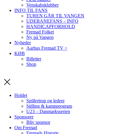
Venskabsklubber
INFO TIL FANS
TUREN GÅR TIL VANGEN
UDEBANEFANS – INFO
HANDICAPFORHOLD
Fremad Folket
Ny på Vangen
Nyheder
Aarhus Fremad TV >
KØB
Billetter
Shop
Holdet
Spillertrup og ledere
Stilling & kampprogram
U23 – Danmarksserien
Sponsorer
Bliv sponsor
Om Fremad
Fremads Historie