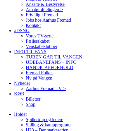
Ansatte & Bestyrelse
Amatørafdelingen >
Frivillig i Fremad
Jobs hos Aarhus Fremad
Kontakt
#DSNG
Vores TV-serie
Fællesskabet
Venskabsklubber
INFO TIL FANS
TUREN GÅR TIL VANGEN
UDEBANEFANS – INFO
HANDICAPFORHOLD
Fremad Folket
Ny på Vangen
Nyheder
Aarhus Fremad TV >
KØB
Billetter
Shop
Holdet
Spillertrup og ledere
Stilling & kampprogram
U23 – Danmarksserien