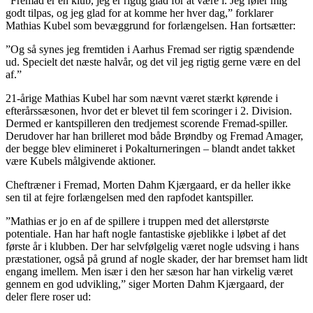
”Fremad er en klub, jeg er rigtig glad for at være i. Jeg føler mig
godt tilpas, og jeg glad for at komme her hver dag,” forklarer
Mathias Kubel som bevæggrund for forlængelsen. Han fortsætter:
”Og så synes jeg fremtiden i Aarhus Fremad ser rigtig spændende
ud. Specielt det næste halvår, og det vil jeg rigtig gerne være en del
af.”
21-årige Mathias Kubel har som nævnt været stærkt kørende i
efterårssæsonen, hvor det er blevet til fem scoringer i 2. Division.
Dermed er kantspilleren den tredjemest scorende Fremad-spiller.
Derudover har han brilleret mod både Brøndby og Fremad Amager,
der begge blev elimineret i Pokalturneringen – blandt andet takket
være Kubels målgivende aktioner.
Cheftræner i Fremad, Morten Dahm Kjærgaard, er da heller ikke
sen til at fejre forlængelsen med den rapfodet kantspiller.
”Mathias er jo en af de spillere i truppen med det allerstørste
potentiale. Han har haft nogle fantastiske øjeblikke i løbet af det
første år i klubben. Der har selvfølgelig været nogle udsving i hans
præstationer, også på grund af nogle skader, der har bremset ham lidt
engang imellem. Men især i den her sæson har han virkelig været
gennem en god udvikling,” siger Morten Dahm Kjærgaard, der
deler flere roser ud: