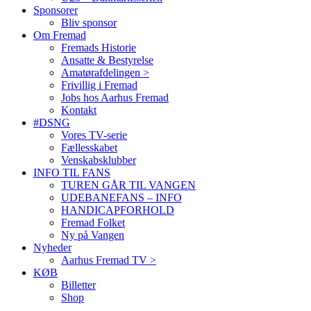
Sponsorer
Bliv sponsor
Om Fremad
Fremads Historie
Ansatte & Bestyrelse
Amatørafdelingen >
Frivillig i Fremad
Jobs hos Aarhus Fremad
Kontakt
#DSNG
Vores TV-serie
Fællesskabet
Venskabsklubber
INFO TIL FANS
TUREN GÅR TIL VANGEN
UDEBANEFANS – INFO
HANDICAPFORHOLD
Fremad Folket
Ny på Vangen
Nyheder
Aarhus Fremad TV >
KØB
Billetter
Shop