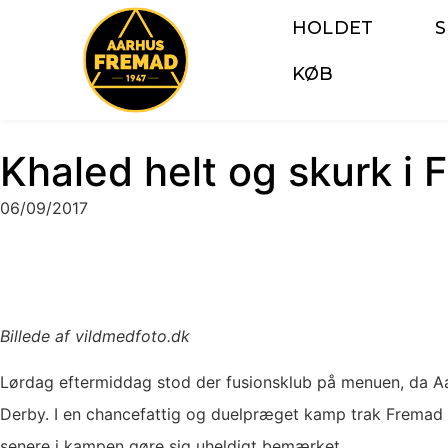
HOLDET
KØB
Khaled helt og skurk i 
06/09/2017
Billede af vildmedfoto.dk
Lørdag eftermiddag stod der fusionsklub på menuen, da A
Derby. I en chancefattig og duelpræget kamp trak Fremad de
senere i kampen gøre sig uheldigt bemærket.