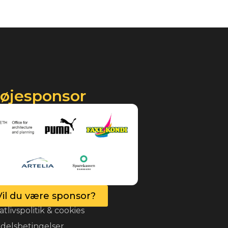
røjesponsor
Vil du være sponsor?
atlivspolitik & cookies
delsbetingelser