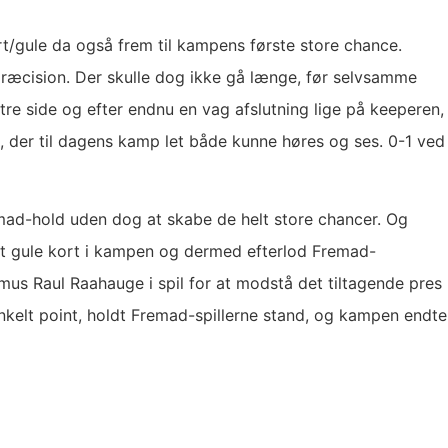
rt/gule da også frem til kampens første store chance.
præcision. Der skulle dog ikke gå længe, før selvsamme
tre side og efter endnu en vag afslutning lige på keeperen,
, der til dagens kamp let både kunne høres og ses. 0-1 ved
emad-hold uden dog at skabe de helt store chancer. Og
ndet gule kort i kampen og dermed efterlod Fremad-
us Raul Raahauge i spil for at modstå det tiltagende pres
nkelt point, holdt Fremad-spillerne stand, og kampen endte