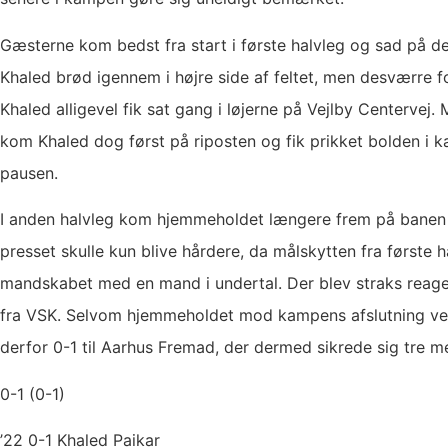
Gæsterne kom bedst fra start i første halvleg og sad på de
Khaled brød igennem i højre side af feltet, men desværre 
Khaled alligevel fik sat gang i løjerne på Vejlby Centervej
kom Khaled dog først på riposten og fik prikket bolden i 
pausen.
I anden halvleg kom hjemmeholdet længere frem på banen og
presset skulle kun blive hårdere, da målskytten fra første 
mandskabet med en mand i undertal. Der blev straks reage
fra VSK. Selvom hjemmeholdet mod kampens afslutning ved e
derfor 0-1 til Aarhus Fremad, der dermed sikrede sig tre me
0-1 (0-1)
’22 0-1 Khaled Paikar