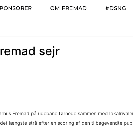
SPONSORER
OM FREMAD
#DSNG
Fremad sejr
arhus Fremad på udebane tørnede sammen med lokalrivalern
t længste strå efter en scoring af den tilbagevendte publi