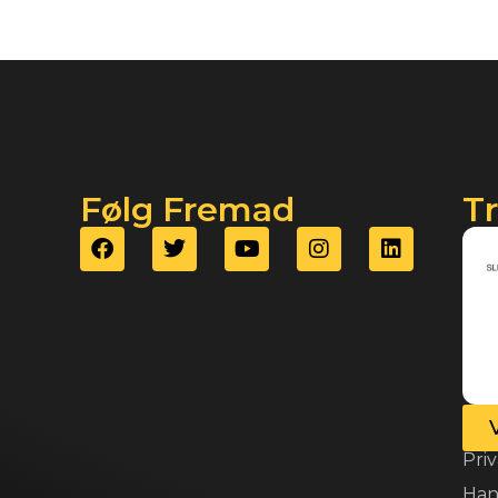
Følg Fremad
T
Priv
Han