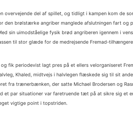
n overvejende del af spillet, og tidligt i kampen kom de so
for den brølstærke angriber manglede afslutningen fart og 
. Med sin uimodståelige fysik brød angriberen igennem i vens
kassen til stor glæde for de medrejsende Fremad-tilhængere
 fik periodevist lagt pres på et ellers velorganiseret Fr
halvleg, Khaled, midtvejs i halvlegen flæskede sig til sit a
ret fra trænerbænken, der satte Michael Brodersen og Rasm
t par situationer var faretruende tæt på at sikre sig et e
get vigtige point i topstriden.