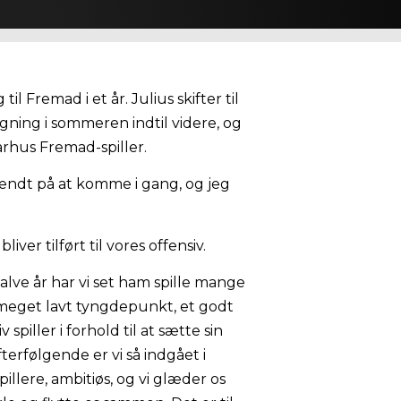
il Fremad i et år. Julius skifter til
igning i sommeren indtil videre, og
arhus Fremad-spiller.
pændt på at komme i gang, og jeg
er tilført til vores offensiv.
 halve år har vi set ham spille mange
t meget lavt tyngdepunkt, et godt
spiller i forhold til at sætte sin
erfølgende er vi så indgået i
llere, ambitiøs, og vi glæder os