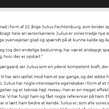
emad i form af 22-årige Julius Fechtenburg, som binder sig t
ragt hele sin seniorkarriere. Julius er vores tredje nye s
nge overvejelser glad og spændt på at kunne kalde sig A
 jeg tog den endelige beslutning, har været sindssygt s
, hvor der er opstart.”
aard, ser Julius som en yderst kompetent kraft, der bliv
tid. Vi har selv spillet mod ham et par gange, og det sidste
o. Julius har nogle interessante egenskaber i form af e
gelser og et teknisk højt niveau. Han er en meget effektiv 
l. Vi har fulgt ham og fået nogle referencer på ham. Eft
vi lært ham bedre at kende. Julius er, som alle vores spi