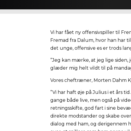
Vi har fået ny offensivspiller til Fr
Fremad fra Dalum, hvor han har tilb
det unge, offensive es er trods la
”Jeg kan mærke, at jeg lige siden,
glæder mig helt vildt til på mandag
Vores cheftræner, Morten Dahm Kjærg
”Vi har haft øje på Julius i et års 
gange både live, men også på vide
retningsskifte, god fart i sine bevæ
direkte modstander og skabe overta
dialog med ham, og derigennem har 