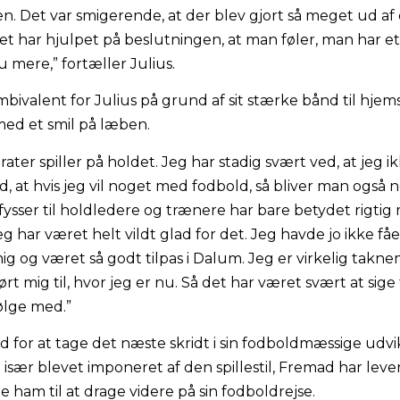
en. Det var smigerende, at der blev gjort så meget ud af 
, det har hjulpet på beslutningen, at man føler, man har et
u mere,” fortæller Julius.
ivalent for Julius på grund af sit stærke bånd til hje
 med et smil på læben.
ater spiller på holdet. Jeg har stadig svært ved, at jeg 
 at hvis jeg vil noget med fodbold, så bliver man også nø
ysser til holdledere og trænere har bare betydet rigtig
jeg har været helt vildt glad for det. Jeg havde jo ikke få
g og været så godt tilpas i Dalum. Jeg er virkelig takne
t mig til, hvor jeg er nu. Så det har været svært at sige
følge med.”
 for at tage det næste skridt i sin fodboldmæssige udvik
sær blevet imponeret af den spillestil, Fremad har lever
le ham til at drage videre på sin fodboldrejse.