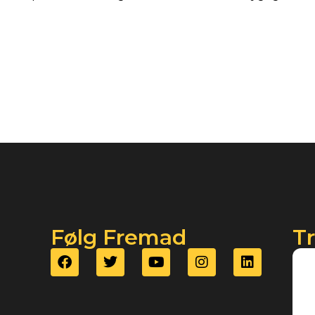
Følg Fremad
T