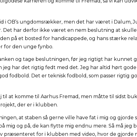
 tilgodese karrieren og komme til Fremad, så vi kan udvik
rtid i OB’s ungdomsrækker, men det har været i Dalum, J
ar. Det har derfor ikke været en nem beslutning at skul
lden på et bosted for handicappede, og hans stærke rela
r for den unge fynbo.
 tanken og tage beslutningen, før jeg rigtigt har kunnet 
en jeg har det rigtig fedt med det. Jeg har altid hørt go
god fodbold. Det er teknisk fodbold, som passer rigtig go
j til at komme til Aarhus Fremad, men måtte til sidst b
jekt, der er i klubben.
ningen, at staben så gerne ville have fat i mig og gjorde 
r på mig og på, de kan flytte mig endnu mere. Så må jeg 
v præsenteret for i klubben med video, hvor de gjorde m