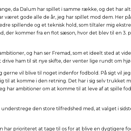
ge, da Dalum har spillet i samme række, og det har alti
ar været gode alle de år, jeg har spillet mod dem. Her på
re spillende og et teknisk hold, som tiltaler mig ekstr
ad, der kommer fra en flot sæson, hvor det blev til en 3.
bitioner, og han ser Fremad, som et ideelt sted at vider
drive ham til sit nye skifte, der venter lige rundt om hjø
g gerne vil blive til noget indenfor fodbold. På sigt vil 
g til at komme i den retning. Det har i sig selv trukket
eg har ambitioner om at komme til at leve af at spille fo
understrege den store tilfredshed med, at valget i sidst
 har prioriteret at tage til os for at blive en dygtigere fo