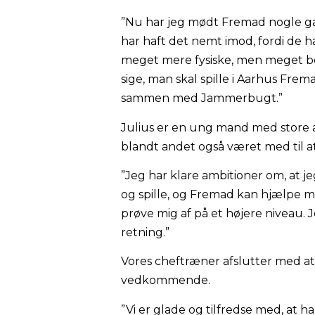
”Nu har jeg mødt Fremad nogle gan
har haft det nemt imod, fordi de h
meget mere fysiske, men meget bed
sige, man skal spille i Aarhus Frem
sammen med Jammerbugt.”
Julius er en ung mand med store am
blandt andet også været med til at 
”Jeg har klare ambitioner om, at je
og spille, og Fremad kan hjælpe mi
prøve mig af på et højere niveau. J
retning.”
Vores cheftræner afslutter med at 
vedkommende.
”Vi er glade og tilfredse med, at han