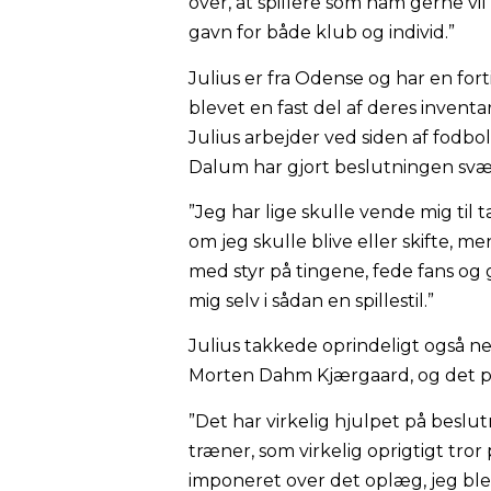
over, at spillere som ham gerne vil
gavn for både klub og individ.”
Julius er fra Odense og har en fo
blevet en fast del af deres invent
Julius arbejder ved siden af fodbo
Dalum har gjort beslutningen svæ
”Jeg har lige skulle vende mig til
om jeg skulle blive eller skifte, m
med styr på tingene, fede fans og 
mig selv i sådan en spillestil.”
Julius takkede oprindeligt også ne
Morten Dahm Kjærgaard, og det pro
”Det har virkelig hjulpet på beslut
træner, som virkelig oprigtigt tro
imponeret over det oplæg, jeg ble