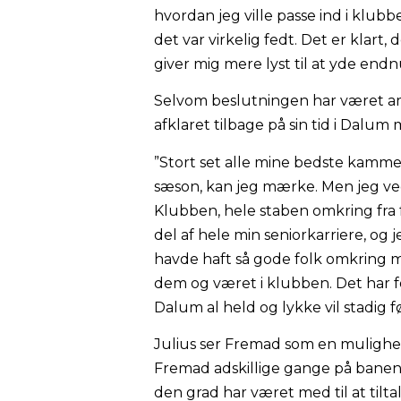
hvordan jeg ville passe ind i klubb
det var virkelig fedt. Det er klart
giver mig mere lyst til at yde endn
Selvom beslutningen har været amb
afklaret tilbage på sin tid i Dalum
”Stort set alle mine bedste kammer
sæson, kan jeg mærke. Men jeg ved,
Klubben, hele staben omkring fra f
del af hele min seniorkarriere, og 
havde haft så gode folk omkring mi
dem og været i klubben. Det har før
Dalum al held og lykke vil stadig 
Julius ser Fremad som en mulighed
Fremad adskillige gange på banen i
den grad har været med til at tilta