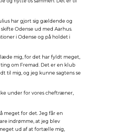
le og flytte os sammen. Det er til
ulius har gjort sig gældende og
le skifte Odense ud med Aarhus.
tioner i Odense og på holdet i
glæde mig, for det har fyldt meget,
de ting om Fremad. Det er en klub
dt til mig, og jeg kunne sagtens se
ukke under for vores cheftræner,
så meget for det. Jeg får en
bare indrømme, at jeg blev
eget ud af at fortælle mig,