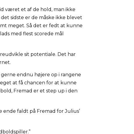
d været et af de hold, man ikke
 det sidste er de måske ikke blevet
emt meget. Så det er fedt at kunne
 plads med flest scorede mål
eudvikle sit potentiale. Det har
rnet.
jeg gerne endnu højere op i rangene
 meget at få chancen for at kunne
dbold, Fremad er et step up i den
e ende faldt på Fremad for Julius’
dboldspiller.”