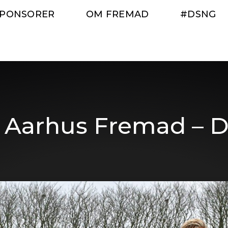
SPONSORER
OM FREMAD
#DSNG
n Aarhus Fremad – 