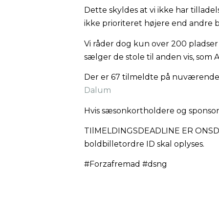
Dette skyldes at vi ikke har tillad
ikke prioriteret højere end andr
Vi råder dog kun over 200 pladser 
sælger de stole til anden vis, som 
Der er 67 tilmeldte på nuværende t
Dalum
Hvis sæsonkortholdere og sponsore
TIlMELDINGSDEADLINE ER ONSDAG 11
boldbilletordre ID skal oplyses.
#Forzafremad #dsng