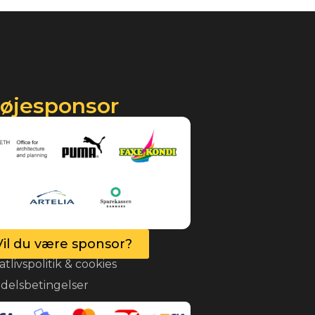
røjesponsor
Vil du være sponsor?
atlivspolitik & cookies
delsbetingelser