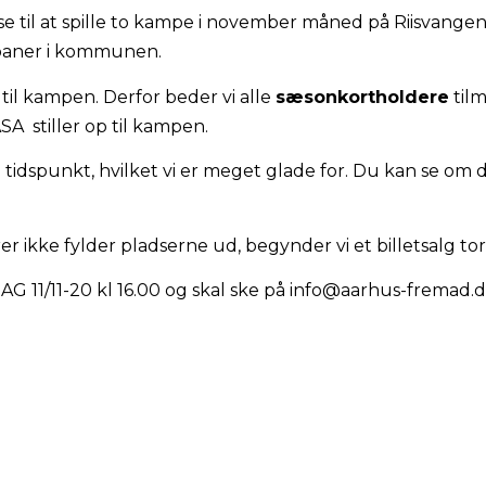
else til at spille to kampe i november måned på Riisvange
e baner i kommunen.
til kampen. Derfor beder vi alle
sæsonkortholdere
tilm
ASA stiller op til kampen.
idspunkt, hvilket vi er meget glade for. Du kan se om d
r ikke fylder pladserne ud, begynder vi et billetsalg t
/11-20 kl 16.00 og skal ske på info@aarhus-fremad.dk