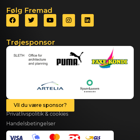
Følg Fremad
Trøjesponsor
Vil du være sponsor?
Privatlivspolitik & cookies
Handelsbetingelser