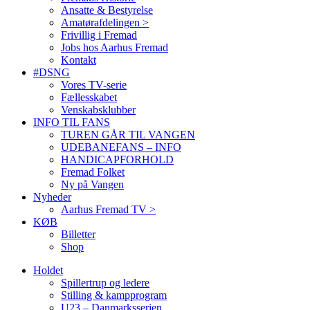
Ansatte & Bestyrelse
Amatørafdelingen >
Frivillig i Fremad
Jobs hos Aarhus Fremad
Kontakt
#DSNG
Vores TV-serie
Fællesskabet
Venskabsklubber
INFO TIL FANS
TUREN GÅR TIL VANGEN
UDEBANEFANS – INFO
HANDICAPFORHOLD
Fremad Folket
Ny på Vangen
Nyheder
Aarhus Fremad TV >
KØB
Billetter
Shop
Holdet
Spillertrup og ledere
Stilling & kampprogram
U23 – Danmarksserien