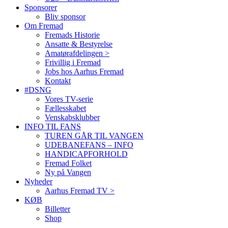
Sponsorer
Bliv sponsor
Om Fremad
Fremads Historie
Ansatte & Bestyrelse
Amatørafdelingen >
Frivillig i Fremad
Jobs hos Aarhus Fremad
Kontakt
#DSNG
Vores TV-serie
Fællesskabet
Venskabsklubber
INFO TIL FANS
TUREN GÅR TIL VANGEN
UDEBANEFANS – INFO
HANDICAPFORHOLD
Fremad Folket
Ny på Vangen
Nyheder
Aarhus Fremad TV >
KØB
Billetter
Shop