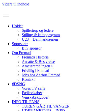
Videre til indhold
Holdet
Spillertrup og ledere
Stilling & kampprogram
U23 – Danmarksserien
Sponsorer
Bliv sponsor
Om Fremad
Fremads Historie
Ansatte & Bestyrelse
Amatørafdelingen >
Frivillig i Fremad
Jobs hos Aarhus Fremad
Kontakt
#DSNG
Vores TV-serie
Fællesskabet
Venskabsklubber
INFO TIL FANS
TUREN GÅR TIL VANGEN
UDEBANEFANS – INFO