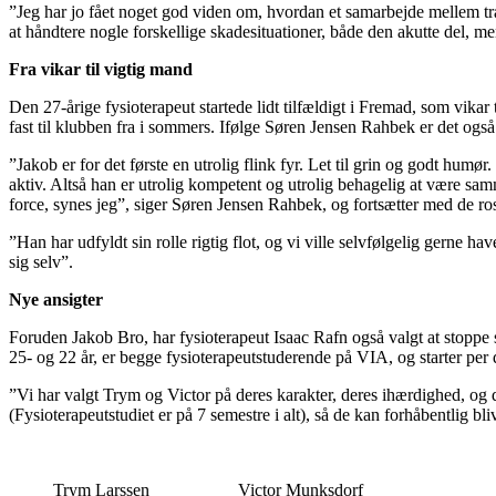
”Jeg har jo fået noget god viden om, hvordan et samarbejde mellem træ
at håndtere nogle forskellige skadesituationer, både den akutte del, me
Fra vikar til vigtig mand
Den 27-årige fysioterapeut startede lidt tilfældigt i Fremad, som vikar
fast til klubben fra i sommers. Ifølge Søren Jensen Rahbek er det også æ
”Jakob er for det første en utrolig flink fyr. Let til grin og godt hum
aktiv. Altså han er utrolig kompetent og utrolig behagelig at være sa
force, synes jeg”, siger Søren Jensen Rahbek, og fortsætter med de ro
”Han har udfyldt sin rolle rigtig flot, og vi ville selvfølgelig gerne h
sig selv”.
Nye ansigter
Foruden Jakob Bro, har fysioterapeut Isaac Rafn også valgt at stoppe
25- og 22 år, er begge fysioterapeutstuderende på VIA, og starter per
”Vi har valgt Trym og Victor på deres karakter, deres ihærdighed, og d
(Fysioterapeutstudiet er på 7 semestre i alt), så de kan forhåbentlig b
Trym Larssen
Victor Munksdorf