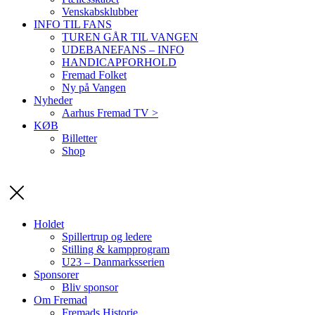
Venskabsklubber
INFO TIL FANS
TUREN GÅR TIL VANGEN
UDEBANEFANS – INFO
HANDICAPFORHOLD
Fremad Folket
Ny på Vangen
Nyheder
Aarhus Fremad TV >
KØB
Billetter
Shop
Holdet
Spillertrup og ledere
Stilling & kampprogram
U23 – Danmarksserien
Sponsorer
Bliv sponsor
Om Fremad
Fremads Historie