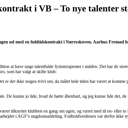
kontrakt i VB – To nye talenter st
vangen ud med en fuldtidskontrakt i Nørreskoven. Aarhus Fremad h
dition at have unge talentfulde fysioterapeuter i stalden. Det har de sto
o, som har valgt at skifte klub:
 Det er der ikke nogen tvivl om, da målet hele tiden har været at komme 
le. De kunne jo lide, hvad de hørte åbenbart, og jeg kunne lide det, de fo
ar været tilknyttet klubben en gang om ugen, og været med til en- elle
g arbejdet i AGF’s ungdomsafdeling. Fodboldverdenen var derfor ikke ny 