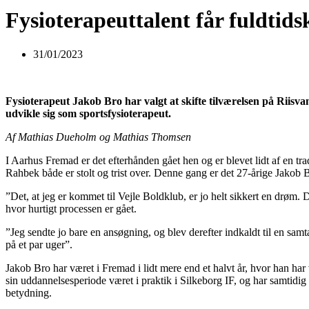
Fysioterapeuttalent får fuldtids
31/01/2023
Fysioterapeut Jakob Bro har valgt at skifte tilværelsen på Riis
udvikle sig som sportsfysioterapeut.
Af Mathias Dueholm og Mathias Thomsen
I Aarhus Fremad er det efterhånden gået hen og er blevet lidt af en tra
Rahbek både er stolt og trist over. Denne gang er det 27-årige Jakob Br
”Det, at jeg er kommet til Vejle Boldklub, er jo helt sikkert en drøm.
hvor hurtigt processen er gået.
”Jeg sendte jo bare en ansøgning, og blev derefter indkaldt til en samta
på et par uger”.
Jakob Bro har været i Fremad i lidt mere end et halvt år, hvor han h
sin uddannelsesperiode været i praktik i Silkeborg IF, og har samtidi
betydning.