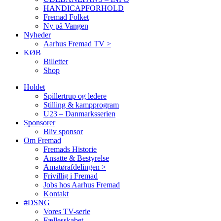
HANDICAPFORHOLD
Fremad Folket
Ny på Vangen
Nyheder
Aarhus Fremad TV >
KØB
Billetter
Shop
Holdet
Spillertrup og ledere
Stilling & kampprogram
U23 – Danmarksserien
Sponsorer
Bliv sponsor
Om Fremad
Fremads Historie
Ansatte & Bestyrelse
Amatørafdelingen >
Frivillig i Fremad
Jobs hos Aarhus Fremad
Kontakt
#DSNG
Vores TV-serie
Fællesskabet