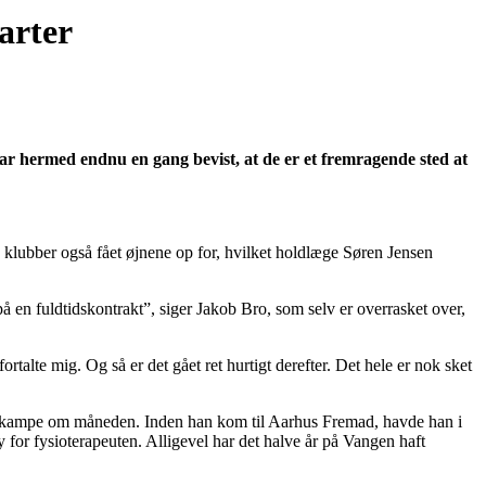
arter
ar hermed endnu en gang bevist, at de er et fremragende sted at
re klubber også fået øjnene op for, hvilket holdlæge Søren Jensen
på en fuldtidskontrakt”, siger Jakob Bro, som selv er overrasket over,
rtalte mig. Og så er det gået ret hurtigt derefter. Det hele er nok sket
r to kampe om måneden. Inden han kom til Aarhus Fremad, havde han i
for fysioterapeuten. Alligevel har det halve år på Vangen haft