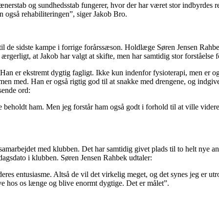
nerstab og sundhedsstab fungerer, hvor der har været stor indbyrdes res
n også rehabiliteringen”, siger Jakob Bro.
 til de sidste kampe i forrige forårssæson. Holdlæge Søren Jensen Rahbek,
rgerligt, at Jakob har valgt at skifte, men har samtidig stor forståelse 
ør. Han er ekstremt dygtig fagligt. Ikke kun indenfor fysioterapi, men er
mmen med. Han er også rigtig god til at snakke med drengene, og indgive
sende ord:
ave beholdt ham. Men jeg forstår ham også godt i forhold til at ville vid
 samarbejdet med klubben. Det har samtidig givet plads til to helt nye
 dagsdato i klubben. Søren Jensen Rahbek udtaler:
eres entusiasme. Altså de vil det virkelig meget, og det synes jeg er ut
live hos os længe og blive enormt dygtige. Det er målet”.