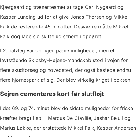
Kjærgaard og trænerteamet at tage Carl Nygaard og
Kasper Lunding ud for at give Jonas Thorsen og Mikkel
Falk de resterende 45 minutter. Desværre måtte Mikkel
Falk dog lade sig skifte ud senere i opgøret.
I 2. halvleg var der igen pæne muligheder, men et
lavtstående Skibsby-Højene-mandskab stod i vejen for
flere skudforsøg og hovedstød, der også kastede endnu
flere hjørnespark af sig. Der blev virkelig kriget i boksen.
Sejren cementeres kort før slutfløjt
I det 69. og 74. minut blev de sidste muligheder for friske
kræfter bragt i spil i Marcus De Claville, Jashar Beluli og
Marius Løkke, der erstattede Mikkel Falk, Kasper Andersen