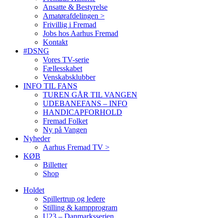
Ansatte & Bestyrelse
Amatørafdelingen >
Frivillig i Fremad
Jobs hos Aarhus Fremad
Kontakt
#DSNG
Vores TV-serie
Fællesskabet
Venskabsklubber
INFO TIL FANS
TUREN GÅR TIL VANGEN
UDEBANEFANS – INFO
HANDICAPFORHOLD
Fremad Folket
Ny på Vangen
Nyheder
Aarhus Fremad TV >
KØB
Billetter
Shop
Holdet
Spillertrup og ledere
Stilling & kampprogram
U23 – Danmarksserien