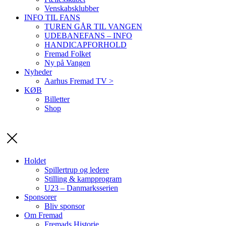
Venskabsklubber
INFO TIL FANS
TUREN GÅR TIL VANGEN
UDEBANEFANS – INFO
HANDICAPFORHOLD
Fremad Folket
Ny på Vangen
Nyheder
Aarhus Fremad TV >
KØB
Billetter
Shop
Holdet
Spillertrup og ledere
Stilling & kampprogram
U23 – Danmarksserien
Sponsorer
Bliv sponsor
Om Fremad
Fremads Historie