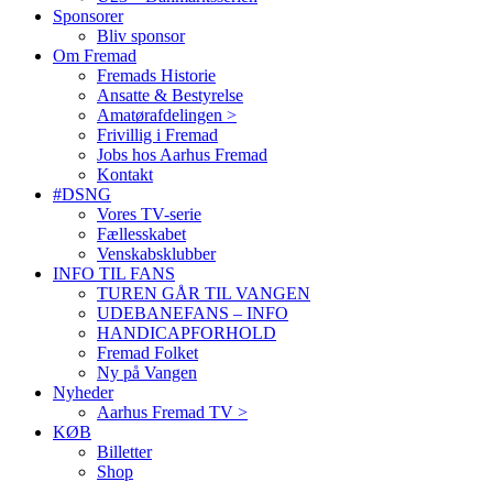
Sponsorer
Bliv sponsor
Om Fremad
Fremads Historie
Ansatte & Bestyrelse
Amatørafdelingen >
Frivillig i Fremad
Jobs hos Aarhus Fremad
Kontakt
#DSNG
Vores TV-serie
Fællesskabet
Venskabsklubber
INFO TIL FANS
TUREN GÅR TIL VANGEN
UDEBANEFANS – INFO
HANDICAPFORHOLD
Fremad Folket
Ny på Vangen
Nyheder
Aarhus Fremad TV >
KØB
Billetter
Shop