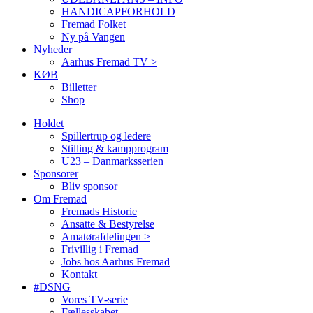
HANDICAPFORHOLD
Fremad Folket
Ny på Vangen
Nyheder
Aarhus Fremad TV >
KØB
Billetter
Shop
Holdet
Spillertrup og ledere
Stilling & kampprogram
U23 – Danmarksserien
Sponsorer
Bliv sponsor
Om Fremad
Fremads Historie
Ansatte & Bestyrelse
Amatørafdelingen >
Frivillig i Fremad
Jobs hos Aarhus Fremad
Kontakt
#DSNG
Vores TV-serie
Fællesskabet