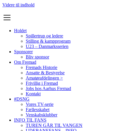
Videre til indhold
Holdet
Spillertrup og ledere
Stilling & kampprogram
U23 – Danmarksserien
Sponsorer
Bliv sponsor
Om Fremad
Fremads Historie
Ansatte & Bestyrelse
Amatørafdelingen >
Frivillig i Fremad
Jobs hos Aarhus Fremad
Kontakt
#DSNG
Vores TV-serie
Fællesskabet
Venskabsklubber
INFO TIL FANS
TUREN GÅR TIL VANGEN
UDEBANEFANS – INFO