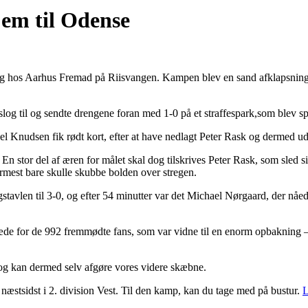
em til Odense
esøg hos Aarhus Fremad på Riisvangen. Kampen blev en sand afklapsning
og til og sendte drengene foran med 1-0 på et straffespark,som blev spa
el Knudsen fik rødt kort, efter at have nedlagt Peter Rask og dermed ud
 En stor del af æren for målet skal dog tilskrives Peter Rask, som sled
nærmest bare skulle skubbe bolden over stregen.
gstavlen til 3-0, og efter 54 minutter var det Michael Nørgaard, der nå
 glæde for de 992 fremmødte fans, som var vidne til en enorm opbakning
s og kan dermed selv afgøre vores videre skæbne.
æstsidst i 2. division Vest. Til den kamp, kan du tage med på bustur.
L