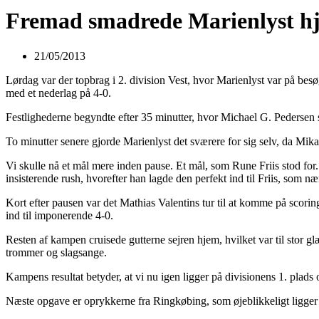
Fremad smadrede Marienlyst hj
21/05/2013
Lørdag var der topbrag i 2. division Vest, hvor Marienlyst var på b
med et nederlag på 4-0.
Festlighederne begyndte efter 35 minutter, hvor Michael G. Pedersen sl
To minutter senere gjorde Marienlyst det sværere for sig selv, da Mika
Vi skulle nå et mål mere inden pause. Et mål, som Rune Friis stod for.
insisterende rush, hvorefter han lagde den perfekt ind til Friis, som 
Kort efter pausen var det Mathias Valentins tur til at komme på scorin
ind til imponerende 4-0.
Resten af kampen cruisede gutterne sejren hjem, hvilket var til stor
trommer og slagsange.
Kampens resultat betyder, at vi nu igen ligger på divisionens 1. plad
Næste opgave er oprykkerne fra Ringkøbing, som øjeblikkeligt ligger n