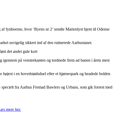
 af fynboerne, hvor ‘Byens nr 2’ sendte Marienlyst hjem til Odense
rket usvigelig sikkert ind af den rutinerede Aarhusianer.
løst det andet gule kort
 sig igennem på venstrekanten og tordnede frem ad banen i årets mest
ede højest i en hovedstødsduel efter et hjørnespark og headede bolden
 – specielt fra Aarhus Fremad Bawlers og Urbans, som gik forrest med
æs mere her.