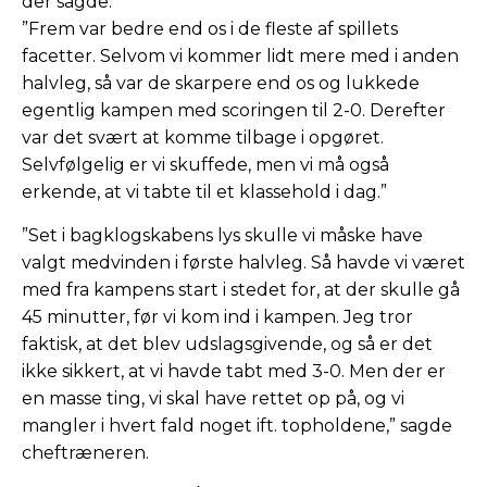
der sagde:
”Frem var bedre end os i de fleste af spillets
facetter. Selvom vi kommer lidt mere med i anden
halvleg, så var de skarpere end os og lukkede
egentlig kampen med scoringen til 2-0. Derefter
var det svært at komme tilbage i opgøret.
Selvfølgelig er vi skuffede, men vi må også
erkende, at vi tabte til et klassehold i dag.”
”Set i bagklogskabens lys skulle vi måske have
valgt medvinden i første halvleg. Så havde vi været
med fra kampens start i stedet for, at der skulle gå
45 minutter, før vi kom ind i kampen. Jeg tror
faktisk, at det blev udslagsgivende, og så er det
ikke sikkert, at vi havde tabt med 3-0. Men der er
en masse ting, vi skal have rettet op på, og vi
mangler i hvert fald noget ift. topholdene,” sagde
cheftræneren.