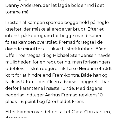
Danny Andersen, der let lagde bolden ind i det
tomme mål.
I resten af kampen sparede begge hold på nogle
kræfter, der måske allerede var brugt. Efter et
intenst påskeprogram for begge mandskaber
føltes kampen overstået. Fremad forsøgte i de
døende minutter at stikke til storklubben. Både
Uffe Troensegaard og Michael Sten Jensen havde
muligheden for en reducering, men forløsningen
udeblev. Til slut i opgøret fik Lasse Nørdam et rødt
kort for at hindre end Frem-kontra. Både han og
Nicklas Ullum – der fik en advarsel i opgøret – har
derfor karantæne i næste runde. Med dagens
nederlag indtager Aarhus Fremad rækkens 10.
plads – 8 point bag førerholdet Frem.
Efter kampen var det en fattet Claus Christiansen,