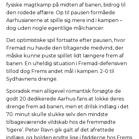
fysiske magtkamp på midten af banen, bidrog til
den rodede affære. Op til pausen formåede
Aarhusianerne at spille sig mere ind i kampen –
dog uden nogle egentlige målchancer.
Det optimistiske spil fortsatte efter pausen, hvor
Fremad nu havde den tiltagende medvind, der
måske kunne puste spillet lidt længere frem af
banen. En uheldig situation i Fremad-defensiven
tillod dog Frems andet mål i kampen. 2-0 til
Sydhavnens drenge.
Sporadisk men alligevel romantisk forsøgte de
godt 20 dedikerede Aarhus-fans at lokke deres
drenge frem ad banen, men et drilsk indlæg i det
70. minut skulle slukke selv den mindste
tilbageværende vildskab hos de fremmødte
’tigere’. Peter Ravn gik galt af det afrettede
indlæg, og bolden endte lige i fødderne hos Frems