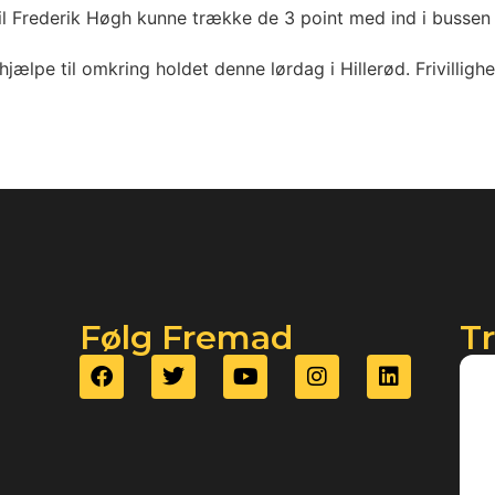
 til Frederik Høgh kunne trække de 3 point med ind i bussen
jælpe til omkring holdet denne lørdag i Hillerød. Frivillig
Følg Fremad
T