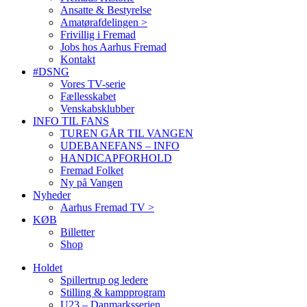
Ansatte & Bestyrelse
Amatørafdelingen >
Frivillig i Fremad
Jobs hos Aarhus Fremad
Kontakt
#DSNG
Vores TV-serie
Fællesskabet
Venskabsklubber
INFO TIL FANS
TUREN GÅR TIL VANGEN
UDEBANEFANS – INFO
HANDICAPFORHOLD
Fremad Folket
Ny på Vangen
Nyheder
Aarhus Fremad TV >
KØB
Billetter
Shop
Holdet
Spillertrup og ledere
Stilling & kampprogram
U23 – Danmarksserien