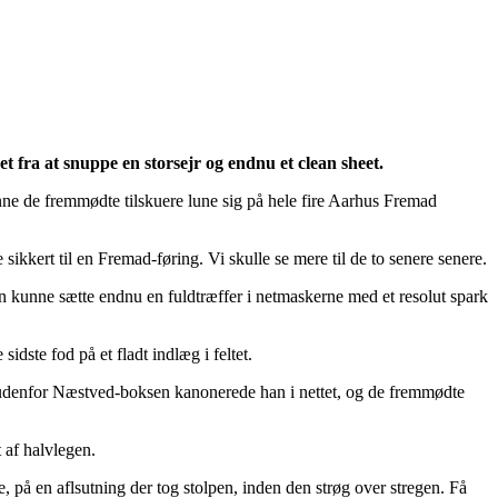
ra at snuppe en storsejr og endnu et clean sheet.
ne de fremmødte tilskuere lune sig på hele fire Aarhus Fremad
ikkert til en Fremad-føring. Vi skulle se mere til de to senere senere.
an kunne sætte endnu en fuldtræffer i netmaskerne med et resolut spark
idste fod på et fladt indlæg i feltet.
ark udenfor Næstved-boksen kanonerede han i nettet, og de fremmødte
 af halvlegen.
 på en aflsutning der tog stolpen, inden den strøg over stregen. Få