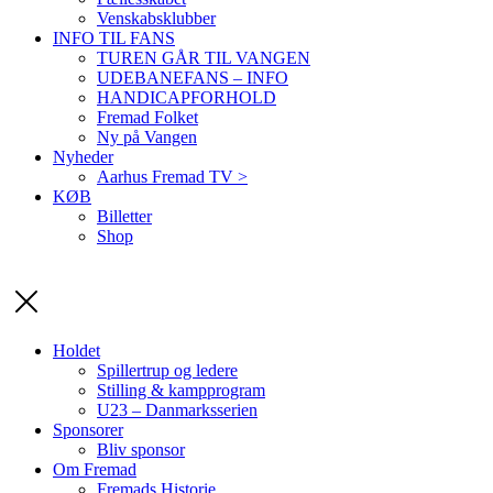
Venskabsklubber
INFO TIL FANS
TUREN GÅR TIL VANGEN
UDEBANEFANS – INFO
HANDICAPFORHOLD
Fremad Folket
Ny på Vangen
Nyheder
Aarhus Fremad TV >
KØB
Billetter
Shop
Holdet
Spillertrup og ledere
Stilling & kampprogram
U23 – Danmarksserien
Sponsorer
Bliv sponsor
Om Fremad
Fremads Historie