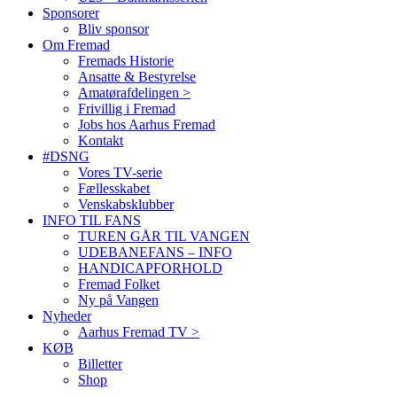
Sponsorer
Bliv sponsor
Om Fremad
Fremads Historie
Ansatte & Bestyrelse
Amatørafdelingen >
Frivillig i Fremad
Jobs hos Aarhus Fremad
Kontakt
#DSNG
Vores TV-serie
Fællesskabet
Venskabsklubber
INFO TIL FANS
TUREN GÅR TIL VANGEN
UDEBANEFANS – INFO
HANDICAPFORHOLD
Fremad Folket
Ny på Vangen
Nyheder
Aarhus Fremad TV >
KØB
Billetter
Shop