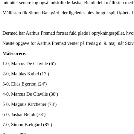
minutter senere tog også indskiftede Jashar Beluli del i målfesten med 
Målfesten fik Simon Bækgård, der ligeledes blev bragt i spil i løbet af
Dermed har Aarhus Fremad fortsat fuld plade i oprykningsspillet, hvor 
Næste opgave for Aarhus Fremad venter på fredag d. 9. maj, når Skive
Målscorere:
1-0, Marcus De Claville (6′)
2-0, Mathias Kubel (17′)
3-0, Elias Egerton (24′)
4-0, Marcus De Claville (30′)
5-0, Magnus Kirchener (73′)
6-0, Jashar Beluli (78′)
7-0, Simon Bækgård (85′)