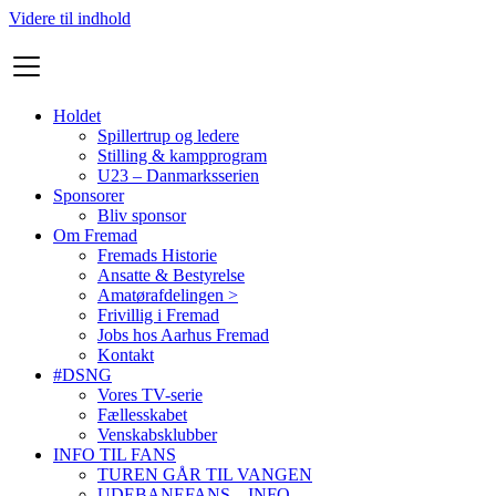
Videre til indhold
Holdet
Spillertrup og ledere
Stilling & kampprogram
U23 – Danmarksserien
Sponsorer
Bliv sponsor
Om Fremad
Fremads Historie
Ansatte & Bestyrelse
Amatørafdelingen >
Frivillig i Fremad
Jobs hos Aarhus Fremad
Kontakt
#DSNG
Vores TV-serie
Fællesskabet
Venskabsklubber
INFO TIL FANS
TUREN GÅR TIL VANGEN
UDEBANEFANS – INFO