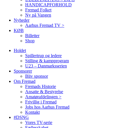
HANDICAPFORHOLD
Fremad Folket
Ny på Vangen
Nyheder
Aarhus Fremad TV >
KØB
Billetter
Shop
Holdet
Spillertrup og ledere
Stilling & kampprogram
U23 – Danmarksserien
Sponsorer
Bliv sponsor
Om Fremad
Fremads Historie
Ansatte & Bestyrelse
Amatørafdelingen >
Frivillig i Fremad
Jobs hos Aarhus Fremad
Kontakt
#DSNG
Vores TV-serie
Fællesskabet