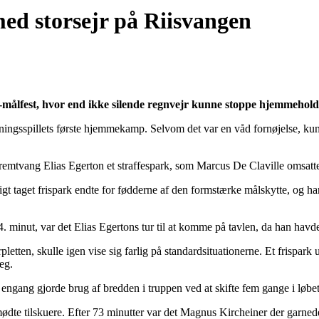
ed storsejr på Riisvangen
est, hvor end ikke silende regnvejr kunne stoppe hjemmeholdet f
ingsspillets første hjemmekamp. Selvom det var en våd fornøjelse, kun
remtvang Elias Egerton et straffespark, som Marcus De Claville omsatte s
igt taget frispark endte for fødderne af den formstærke målskytte, og h
 minut, var det Elias Egertons tur til at komme på tavlen, da han havde s
pletten, skulle igen vise sig farlig på standardsituationerne. Et frisp
eg.
k engang gjorde brug af bredden i truppen ved at skifte fem gange i løbet
ødte tilskuere. Efter 73 minutter var det Magnus Kircheiner der garnede,