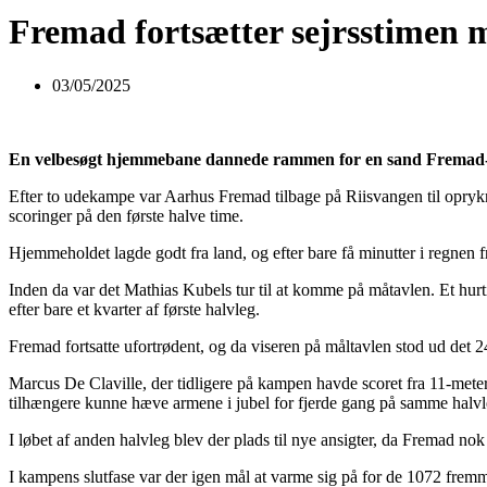
Fremad fortsætter sejrsstimen m
03/05/2025
En velbesøgt hjemmebane dannede rammen for en sand Fremad-målf
Efter to udekampe var Aarhus Fremad tilbage på Riisvangen til oprykn
scoringer på den første halve time.
Hjemmeholdet lagde godt fra land, og efter bare få minutter i regnen f
Inden da var det Mathias Kubels tur til at komme på måtavlen. Et hurt
efter bare et kvarter af første halvleg.
Fremad fortsatte ufortrødent, og da viseren på måltavlen stod ud det 24.
Marcus De Claville, der tidligere på kampen havde scoret fra 11-meter
tilhængere kunne hæve armene i jubel for fjerde gang på samme halvl
I løbet af anden halvleg blev der plads til nye ansigter, da Fremad no
I kampens slutfase var der igen mål at varme sig på for de 1072 fremm