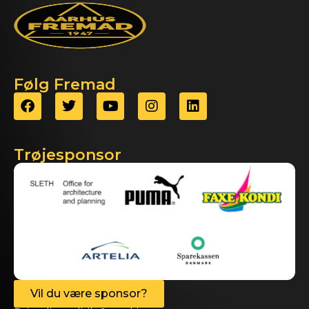
Følg Fremad
Trøjesponsor
Vil du være sponsor?