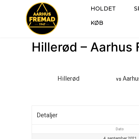
HOLDET
S
KØB
Hillerød – Aarhus
Hillerød
Aarhu
vs
Detaljer
Dato
4. september 2021