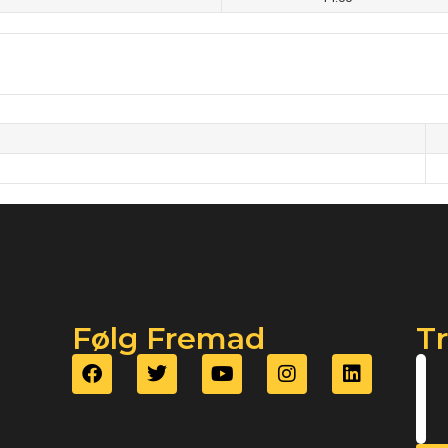
Følg Fremad
T