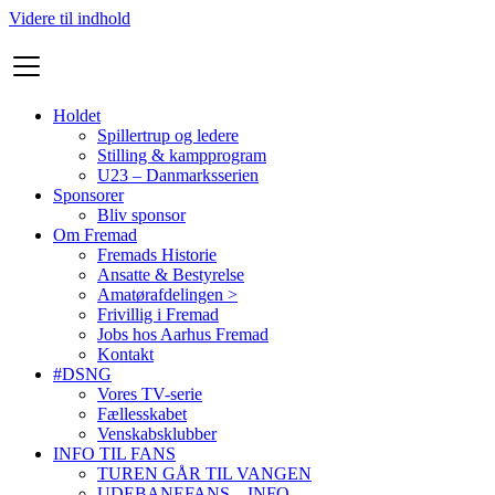
Videre til indhold
Holdet
Spillertrup og ledere
Stilling & kampprogram
U23 – Danmarksserien
Sponsorer
Bliv sponsor
Om Fremad
Fremads Historie
Ansatte & Bestyrelse
Amatørafdelingen >
Frivillig i Fremad
Jobs hos Aarhus Fremad
Kontakt
#DSNG
Vores TV-serie
Fællesskabet
Venskabsklubber
INFO TIL FANS
TUREN GÅR TIL VANGEN
UDEBANEFANS – INFO