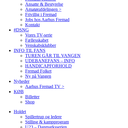
Ansatte & Bestyrelse
Amatørafdelingen >
Frivillig i Fremad
Jobs hos Aarhus Fremad
Kontakt
#DSNG
Vores TV-serie
Fællesskabet
Venskabsklubber
INFO TIL FANS
TUREN GÅR TIL VANGEN
UDEBANEFANS – INFO
HANDICAPFORHOLD
Fremad Folket
Ny på Vangen
Nyheder
Aarhus Fremad TV >
KØB
Billetter
Shop
Holdet
Spillertrup og ledere
Stilling & kampprogram
U23 – Danmarksserien