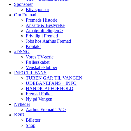
Sponsorer
Bliv sponsor
Om Fremad
Fremads Historie
Ansatte & Bestyrelse
Amatørafdelingen >
Frivillig i Fremad
Jobs hos Aarhus Fremad
Kontakt
#DSNG
Vores TV-serie
Fællesskabet
Venskabsklubber
INFO TIL FANS
TUREN GÅR TIL VANGEN
UDEBANEFANS – INFO
HANDICAPFORHOLD
Fremad Folket
Ny på Vangen
Nyheder
Aarhus Fremad TV >
KØB
Billetter
Shop