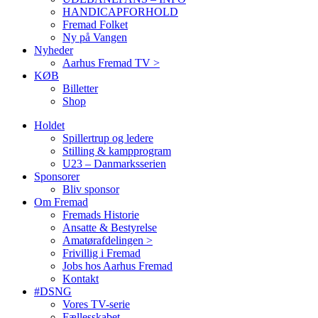
HANDICAPFORHOLD
Fremad Folket
Ny på Vangen
Nyheder
Aarhus Fremad TV >
KØB
Billetter
Shop
Holdet
Spillertrup og ledere
Stilling & kampprogram
U23 – Danmarksserien
Sponsorer
Bliv sponsor
Om Fremad
Fremads Historie
Ansatte & Bestyrelse
Amatørafdelingen >
Frivillig i Fremad
Jobs hos Aarhus Fremad
Kontakt
#DSNG
Vores TV-serie
Fællesskabet