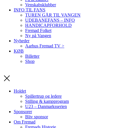
Venskabsklubber
INFO TIL FANS
TUREN GÅR TIL VANGEN
UDEBANEFANS – INFO
HANDICAPFORHOLD
Fremad Folket
Ny på Vangen
Nyheder
Aarhus Fremad TV >
KØB
Billetter
Shop
Holdet
Spillertrup og ledere
Stilling & kampprogram
U23 – Danmarksserien
Sponsorer
Bliv sponsor
Om Fremad
Fremads Historie