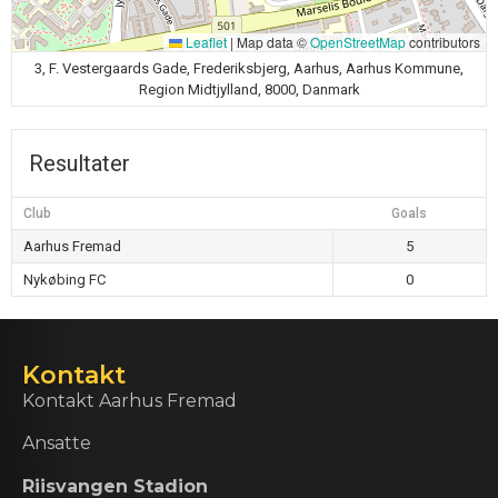
Leaflet
|
Map data ©
OpenStreetMap
contributors
3, F. Vestergaards Gade, Frederiksbjerg, Aarhus, Aarhus Kommune,
Region Midtjylland, 8000, Danmark
Resultater
Club
Goals
Aarhus Fremad
5
Nykøbing FC
0
Kontakt
Kontakt Aarhus Fremad
Ansatte
Riisvangen Stadion