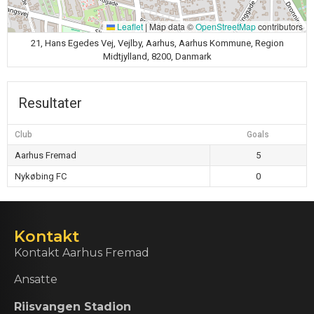
Leaflet
|
Map data ©
OpenStreetMap
contributors
21, Hans Egedes Vej, Vejlby, Aarhus, Aarhus Kommune, Region
Midtjylland, 8200, Danmark
Resultater
Club
Goals
Aarhus Fremad
5
Nykøbing FC
0
Kontakt
Kontakt Aarhus Fremad
Ansatte
Riisvangen Stadion