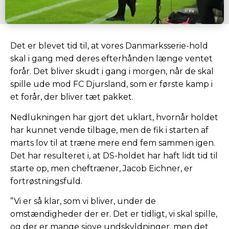
Det er blevet tid til, at vores Danmarksserie-hold
skal i gang med deres efterhånden længe ventet
forår. Det bliver skudt i gang i morgen, når de skal
spille ude mod FC Djursland, som er første kamp i
et forår, der bliver tæt pakket.
Nedlukningen har gjort det uklart, hvornår holdet
har kunnet vende tilbage, men de fik i starten af
marts lov til at træne mere end fem sammen igen.
Det har resulteret i, at DS-holdet har haft lidt tid til
starte op, men cheftræner, Jacob Eichner, er
fortrøstningsfuld.
”Vi er så klar, som vi bliver, under de
omstændigheder der er. Det er tidligt, vi skal spille,
og der er mange sjove undskyldninger, men det