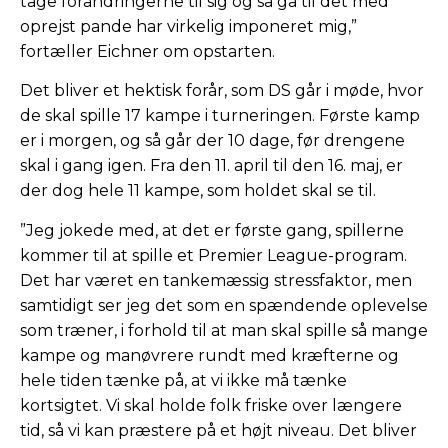
tage forandringerne til sig og så gå til det med
oprejst pande har virkelig imponeret mig,”
fortæller Eichner om opstarten.
Det bliver et hektisk forår, som DS går i møde, hvor
de skal spille 17 kampe i turneringen. Første kamp
er i morgen, og så går der 10 dage, før drengene
skal i gang igen. Fra den 11. april til den 16. maj, er
der dog hele 11 kampe, som holdet skal se til.
”Jeg jokede med, at det er første gang, spillerne
kommer til at spille et Premier League-program.
Det har været en tankemæssig stressfaktor, men
samtidigt ser jeg det som en spændende oplevelse
som træner, i forhold til at man skal spille så mange
kampe og manøvrere rundt med kræfterne og
hele tiden tænke på, at vi ikke må tænke
kortsigtet. Vi skal holde folk friske over længere
tid, så vi kan præstere på et højt niveau. Det bliver