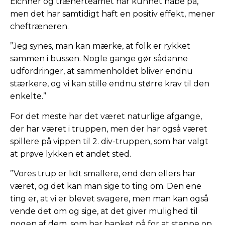
Eichner og trænerteamet har kunnet håbe på,
men det har samtidigt haft en positiv effekt, mener
cheftræneren.
”Jeg synes, man kan mærke, at folk er rykket
sammen i bussen. Nogle gange gør sådanne
udfordringer, at sammenholdet bliver endnu
stærkere, og vi kan stille endnu større krav til den
enkelte.”
For det meste har det været naturlige afgange,
der har været i truppen, men der har også været
spillere på vippen til 2. div-truppen, som har valgt
at prøve lykken et andet sted.
”Vores trup er lidt smallere, end den ellers har
været, og det kan man sige to ting om. Den ene
ting er, at vi er blevet svagere, men man kan også
vende det om og sige, at det giver mulighed til
nogen af dem, som har banket på for at steppe op.