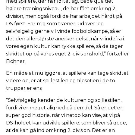
med spillere, der har løftet sig. Både qua det
højere træningsniveau, de har fået omkring 2.
division, men også fordi de har arbejdet hårdt på
DS først. For mig som træner, udover jeg
selvfølgelig gerne vil vinde fodboldkampe, så er
det den allerstørste anerkendelse, når vi indefra i
vores egen kultur kan rykke spillere, så de tager
skridtet op på vores eget 2. divisionshold,” fortæller
Eichner.
En måde at muliggøre, at spillere kan tage skridtet
videre op, er at spillestilen og filosofien i de to
trupper er ens.
”Selvfølgelig kender de kulturen og spillestilen,
fordi vi er meget aligned på den del. Så er det en
super god historie, når vi netop kan vise, at vi på
DS-holdet kan udvikle spillere, som bliver så gode,
at de kan gå ind omkring 2. division. Det er en