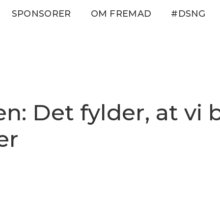
SPONSORER
OM FREMAD
#DSNG
n: Det fylder, at vi
er