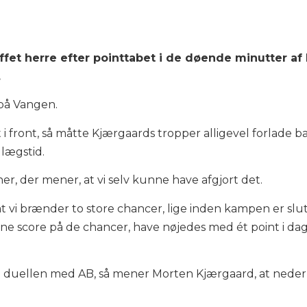
ffet herre efter pointtabet i de døende minutter 
.
på Vangen.
 i front, så måtte Kjærgaards tropper alligevel forlade
llægstid.
er, der mener, at vi selv kunne have afgjort det.
at vi brænder to store chancer, lige inden kampen er slut, o
ne score på de chancer, have nøjedes med ét point i dag. 
 i duellen med AB, så mener Morten Kjærgaard, at nederl