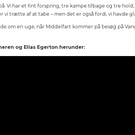
 på. Vi har et fint forspring, tre kampe tilbage og tre ho
 er vi trætte af at tabe – men det er også fordi, vi havde g
ede om en uge, når Middelfart kommer på besøg på Vang
eren og Elias Egerton herunder: