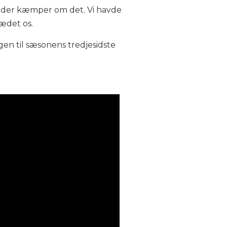
ld, der kæmper om det. Vi havde
lædet os.
en til sæsonens tredjesidste