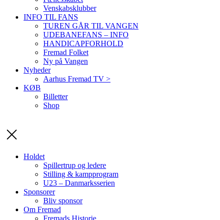
Venskabsklubber
INFO TIL FANS
TUREN GÅR TIL VANGEN
UDEBANEFANS – INFO
HANDICAPFORHOLD
Fremad Folket
Ny på Vangen
Nyheder
Aarhus Fremad TV >
KØB
Billetter
Shop
Holdet
Spillertrup og ledere
Stilling & kampprogram
U23 – Danmarksserien
Sponsorer
Bliv sponsor
Om Fremad
Fremads Historie