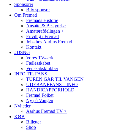
Sponsorer
Bliv sponsor
Om Fremad
Fremads Historie
Ansatte & Bestyrelse
Amatørafdelingen >
Frivillig i Fremad
Jobs hos Aarhus Fremad
Kontakt
#DSNG
Vores TV-serie
Fællesskabet
Venskabsklubber
INFO TIL FANS
TUREN GÅR TIL VANGEN
UDEBANEFANS – INFO
HANDICAPFORHOLD
Fremad Folket
Ny på Vangen
Nyheder
Aarhus Fremad TV >
KØB
Billetter
Shop