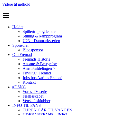
Videre til indhold
Holdet
Spillertrup og ledere
Stilling & kampprogram
U23 – Danmarksserien
Sponsorer
Bliv sponsor
Om Fremad
Fremads Historie
Ansatte & Bestyrelse
Amatørafdelingen >
Frivillig i Fremad
Jobs hos Aarhus Fremad
Kontakt
#DSNG
Vores TV-serie
Fællesskabet
Venskabsklubber
INFO TIL FANS
TUREN GÅR TIL VANGEN
UDEBANEFANS – INFO