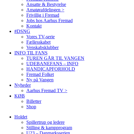
Ansatte & Bestyrelse
Amatørafdelingen >
Frivillig i Fremad
Jobs hos Aarhus Fremad
Kontakt
#DSNG
Vores TV-serie
Fællesskabet
Venskabsklubber
INFO TIL FANS
TUREN GÅR TIL VANGEN
UDEBANEFANS – INFO
HANDICAPFORHOLD
Fremad Folket
Ny på Vangen
Nyheder
Aarhus Fremad TV >
KØB
Billetter
Shop
Holdet
Spillertrup og ledere
Stilling & kampprogram
U23 – Danmarksserien