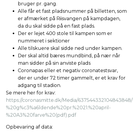
bruger pr. gang.
Alle får et fast pladsnummer på billetten, som
er afmærket på Riisvangen på kampdagen,
da du skal sidde på en fast plads.
Der er lejet 400 stole til kampen som er
nummeret i sektioner
Alle tilskuere skal sidde ned under kampen.
Der skal altid bæres mundbind, på nær når
man sidder på sin anviste plads
Coronapas eller et negativ coronatestsvar,
der er under 72 timer gammelt, er et krav for
adgang til stadion.
Se mere her for krav:
https://coronasmitte.dk/Media/6375443321048438
%20g%c3%a6ldende%20pr.%2021.%20april-
%20A3%20farve%20(pdf).pdf
Opbevaring af data: