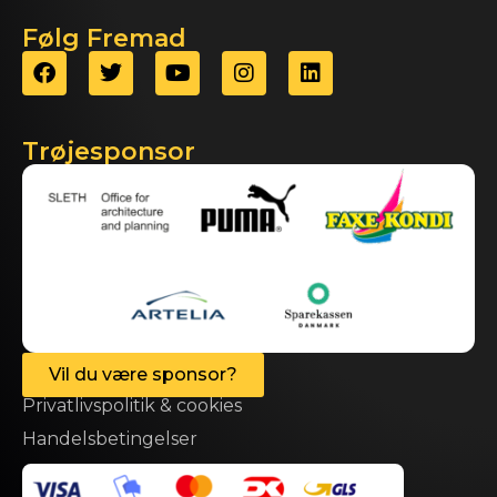
Følg Fremad
Trøjesponsor
Vil du være sponsor?
Privatlivspolitik & cookies
Handelsbetingelser