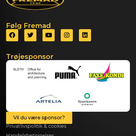
Følg Fremad
Trøjesponsor
Vil du være sponsor?
Privatlivspolitik & cookies
Handelsbetingelser