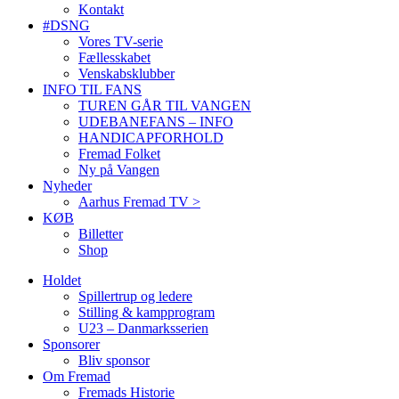
Kontakt
#DSNG
Vores TV-serie
Fællesskabet
Venskabsklubber
INFO TIL FANS
TUREN GÅR TIL VANGEN
UDEBANEFANS – INFO
HANDICAPFORHOLD
Fremad Folket
Ny på Vangen
Nyheder
Aarhus Fremad TV >
KØB
Billetter
Shop
Holdet
Spillertrup og ledere
Stilling & kampprogram
U23 – Danmarksserien
Sponsorer
Bliv sponsor
Om Fremad
Fremads Historie