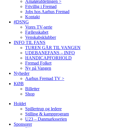
Amatørafdelingen >
Frivillig i Fremad
Jobs hos Aarhus Fremad
Kontakt
#DSNG
Vores TV-serie
Fællesskabet
Venskabsklubber
INFO TIL FANS
TUREN GÅR TIL VANGEN
UDEBANEFANS – INFO
HANDICAPFORHOLD
Fremad Folket
Ny på Vangen
Nyheder
Aarhus Fremad TV >
KØB
Billetter
Shop
Holdet
Spillertrup og ledere
Stilling & kampprogram
U23 – Danmarksserien
Sponsorer