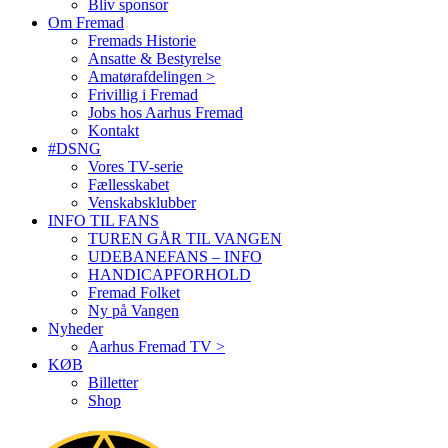
Bliv sponsor
Om Fremad
Fremads Historie
Ansatte & Bestyrelse
Amatørafdelingen >
Frivillig i Fremad
Jobs hos Aarhus Fremad
Kontakt
#DSNG
Vores TV-serie
Fællesskabet
Venskabsklubber
INFO TIL FANS
TUREN GÅR TIL VANGEN
UDEBANEFANS – INFO
HANDICAPFORHOLD
Fremad Folket
Ny på Vangen
Nyheder
Aarhus Fremad TV >
KØB
Billetter
Shop