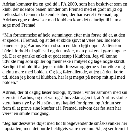
Adrian kommer fra en god tid i FA 2000, som han beskriver som en
klub, der udenfor banen minder om Fremad med et godt miljø og
fællesskab. Gennem bekendtskaber, der har været i Fremad, og
Adrians egne oplevelser med klubben kom det naturligt til ham at
søge mod Fremad.
”Min fornemmelse af hele stemningen efter min første tid er, at den
er speciel i Fremad, og at det er skide sjovt at være her. Indenfor
banen ser jeg Aarhus Fremad som en klub højt oppe i 2. division –
både i forhold til spillestil og den måde, man ønsker at gøre tingene
på. Der er ganske enkelt et godt setup i klubben. Jeg vil kunne
udvikle mig som spiller og menneske i miljøet og tage nogle skridt.
Særligt i forhold til at jeg er midterforsvar og gerne vil udvikle mig
endnu mere med bolden. Og jeg føler allerede, at jeg på den korte
tid, siden jeg kom til klubben, har lagt meget på netop mit spil med
bolden.”
Adrian, der til daglig læser teologi, flyttede i vinter sammen med sin
kæreste i Aarhus, og det var også hovedårsagen til, at Aarhus skulle
være hans nye by. Nu står et nyt kapitel for døren, og Adrian ser
frem til at prøve sine kræfter af i Fremad, selvom der fra start har
været en smule modgang.
“Jeg har desværre døjet med lidt tilbagevendende småskavanker her
i opstarten, men det burde heldigvis være ovre nu. Så jeg ser frem til