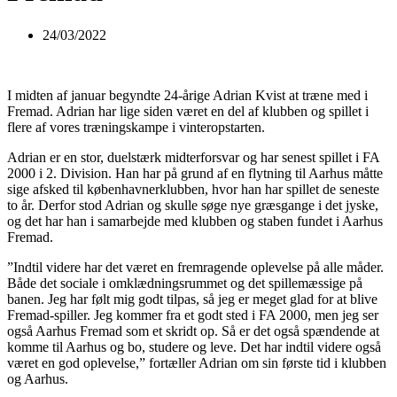
24/03/2022
I midten af januar begyndte 24-årige Adrian Kvist at træne med i
Fremad. Adrian har lige siden været en del af klubben og spillet i
flere af vores træningskampe i vinteropstarten.
Adrian er en stor, duelstærk midterforsvar og har senest spillet i FA
2000 i 2. Division. Han har på grund af en flytning til Aarhus måtte
sige afsked til københavnerklubben, hvor han har spillet de seneste
to år. Derfor stod Adrian og skulle søge nye græsgange i det jyske,
og det har han i samarbejde med klubben og staben fundet i Aarhus
Fremad.
”Indtil videre har det været en fremragende oplevelse på alle måder.
Både det sociale i omklædningsrummet og det spillemæssige på
banen. Jeg har følt mig godt tilpas, så jeg er meget glad for at blive
Fremad-spiller. Jeg kommer fra et godt sted i FA 2000, men jeg ser
også Aarhus Fremad som et skridt op. Så er det også spændende at
komme til Aarhus og bo, studere og leve. Det har indtil videre også
været en god oplevelse,” fortæller Adrian om sin første tid i klubben
og Aarhus.