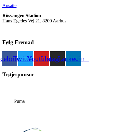
Ansatte
Riisvangen Stadion
Hans Egedes Vej 21, 8200 Aarhus
Følg Fremad
acebook
Twitter
Youtube
Instagram
Linkedin
Trøjesponsor
Puma