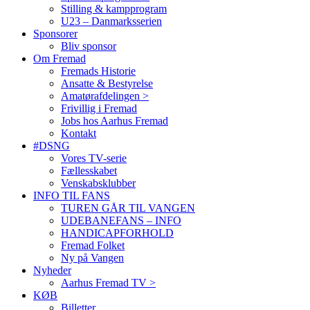
Stilling & kampprogram
U23 – Danmarksserien
Sponsorer
Bliv sponsor
Om Fremad
Fremads Historie
Ansatte & Bestyrelse
Amatørafdelingen >
Frivillig i Fremad
Jobs hos Aarhus Fremad
Kontakt
#DSNG
Vores TV-serie
Fællesskabet
Venskabsklubber
INFO TIL FANS
TUREN GÅR TIL VANGEN
UDEBANEFANS – INFO
HANDICAPFORHOLD
Fremad Folket
Ny på Vangen
Nyheder
Aarhus Fremad TV >
KØB
Billetter