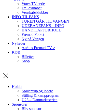
Vores TV-serie
Fællesskabet
Venskabsklubber
INFO TIL FANS
TUREN GÅR TIL VANGEN
UDEBANEFANS – INFO
HANDICAPFORHOLD
Fremad Folket
Ny på Vangen
Nyheder
Aarhus Fremad TV >
KØB
Billetter
Shop
Holdet
Spillertrup og ledere
Stilling & kampprogram
U23 – Danmarksserien
Sponsorer
Bliv sponsor