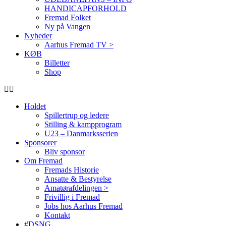
HANDICAPFORHOLD
Fremad Folket
Ny på Vangen
Nyheder
Aarhus Fremad TV >
KØB
Billetter
Shop
Holdet
Spillertrup og ledere
Stilling & kampprogram
U23 – Danmarksserien
Sponsorer
Bliv sponsor
Om Fremad
Fremads Historie
Ansatte & Bestyrelse
Amatørafdelingen >
Frivillig i Fremad
Jobs hos Aarhus Fremad
Kontakt
#DSNG