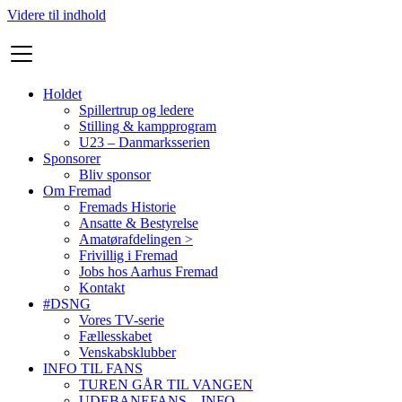
Videre til indhold
Holdet
Spillertrup og ledere
Stilling & kampprogram
U23 – Danmarksserien
Sponsorer
Bliv sponsor
Om Fremad
Fremads Historie
Ansatte & Bestyrelse
Amatørafdelingen >
Frivillig i Fremad
Jobs hos Aarhus Fremad
Kontakt
#DSNG
Vores TV-serie
Fællesskabet
Venskabsklubber
INFO TIL FANS
TUREN GÅR TIL VANGEN
UDEBANEFANS – INFO