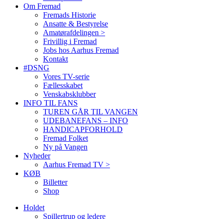
Om Fremad
Fremads Historie
Ansatte & Bestyrelse
Amatørafdelingen >
Frivillig i Fremad
Jobs hos Aarhus Fremad
Kontakt
#DSNG
Vores TV-serie
Fællesskabet
Venskabsklubber
INFO TIL FANS
TUREN GÅR TIL VANGEN
UDEBANEFANS – INFO
HANDICAPFORHOLD
Fremad Folket
Ny på Vangen
Nyheder
Aarhus Fremad TV >
KØB
Billetter
Shop
Holdet
Spillertrup og ledere