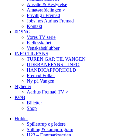
Ansatte & Bestyrelse
Amatørafdelingen >
Frivillig i Fremad
Jobs hos Aarhus Fremad
Kontakt
#DSNG
Vores TV-serie
Fællesskabet
Venskabsklubber
INFO TIL FANS
TUREN GÅR TIL VANGEN
UDEBANEFANS – INFO
HANDICAPFORHOLD
Fremad Folket
Ny på Vangen
Nyheder
Aarhus Fremad TV >
KØB
Billetter
Shop
Holdet
Spillertrup og ledere
Stilling & kampprogram
U23 – Danmarksserien