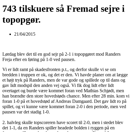
743 tilskuere så Fremad sejre i
topopgør.
21/04/2015
Lørdag blev det til en god sejr på 2-1 i topopgøret mod Randers
Freja efter en føring på 1-0 ved pausen.
Vi er lidt ramt på skadesfronten p.t., og derfor skulle vi se om
bredden i truppen er ok, og det er den. Vi havde planer om at lægge
et højt tryk på Randers, men de var gode og spillede op til dans og
gav lidt modspil den anden vej også. Vi fik dog lidt efter lidt
overtaget og burde være kommet foran ved Mathias Schjødt, men
han brændte den store hovedstøds chance. Men efter 28 min. kom vi
foran 1-0 på et hovedstød af Andreas Damgaard. Det gav lidt ro på
spillet, og vi kunne være kommet foran 2-0 i den periode, men ved
pausen var det stadig 1-0.
2. halvleg skulle topscoreren have scoret til 2-0, men i stedet blev
det 1-1, da en Randers spiller headede bolden i ryggen på en