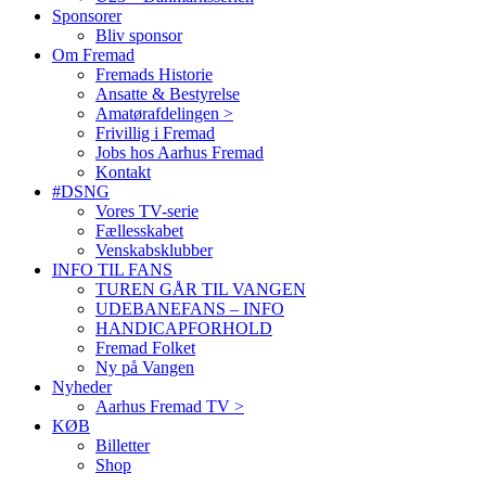
Sponsorer
Bliv sponsor
Om Fremad
Fremads Historie
Ansatte & Bestyrelse
Amatørafdelingen >
Frivillig i Fremad
Jobs hos Aarhus Fremad
Kontakt
#DSNG
Vores TV-serie
Fællesskabet
Venskabsklubber
INFO TIL FANS
TUREN GÅR TIL VANGEN
UDEBANEFANS – INFO
HANDICAPFORHOLD
Fremad Folket
Ny på Vangen
Nyheder
Aarhus Fremad TV >
KØB
Billetter
Shop