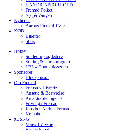
HANDICAPFORHOLD
Fremad Folket
Ny på Vangen
Nyheder
Aarhus Fremad TV >
KØB
Billetter
Shop
Holdet
Spillertrup og ledere
Stilling & kampprogram
U23 – Danmarksserien
Sponsorer
Bliv sponsor
Om Fremad
Fremads Historie
Ansatte & Bestyrelse
Amatørafdelingen >
Frivillig i Fremad
Jobs hos Aarhus Fremad
Kontakt
#DSNG
Vores TV-serie
Fællesskabet