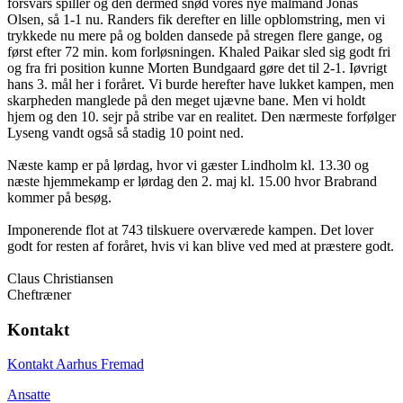
forsvars spiller og den dermed snød vores nye målmand Jonas
Olsen, så 1-1 nu. Randers fik derefter en lille opblomstring, men vi
trykkede nu mere på og bolden dansede på stregen flere gange, og
først efter 72 min. kom forløsningen. Khaled Paikar sled sig godt fri
og fra fri position kunne Morten Bundgaard gøre det til 2-1. Iøvrigt
hans 3. mål her i foråret. Vi burde herefter have lukket kampen, men
skarpheden manglede på den meget ujævne bane. Men vi holdt
hjem og den 10. sejr på stribe var en realitet. Den nærmeste forfølger
Lyseng vandt også så stadig 10 point ned.
Næste kamp er på lørdag, hvor vi gæster Lindholm kl. 13.30 og
næste hjemmekamp er lørdag den 2. maj kl. 15.00 hvor Brabrand
kommer på besøg.
Imponerende flot at 743 tilskuere overværede kampen. Det lover
godt for resten af foråret, hvis vi kan blive ved med at præstere godt.
Claus Christiansen
Cheftræner
Kontakt
Kontakt Aarhus Fremad
Ansatte