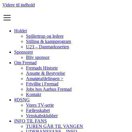
Videre til indhold
Holdet
Spillertrup og ledere
Stilling & kampprogram
U23 – Danmarksserien
Sponsorer
Bliv sponsor
Om Fremad
Fremads Historie
Ansatte & Bestyrelse
Amatørafdelingen >
Frivillig i Fremad
Jobs hos Aarhus Fremad
Kontakt
#DSNG
Vores TV-serie
Fællesskabet
Venskabsklubber
INFO TIL FANS
TUREN GÅR TIL VANGEN
UDEBANEFANS – INFO