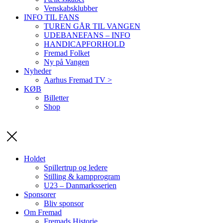
Venskabsklubber
INFO TIL FANS
TUREN GÅR TIL VANGEN
UDEBANEFANS – INFO
HANDICAPFORHOLD
Fremad Folket
Ny på Vangen
Nyheder
Aarhus Fremad TV >
KØB
Billetter
Shop
Holdet
Spillertrup og ledere
Stilling & kampprogram
U23 – Danmarksserien
Sponsorer
Bliv sponsor
Om Fremad
Fremads Historie